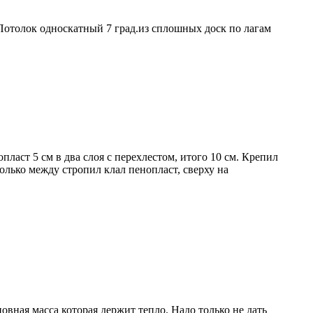
отолок односкатный 7 град.из сплошных доск по лагам
ласт 5 см в два слоя с перехлестом, итого 10 см. Крепил
олько между стропил клал пенопласт, сверху на
овная масса которая держит тепло. Надо только не дать