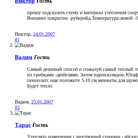
Виктор
Гость
прошу подсказать схему и материал утепления соо
Внешнее покрытие -руберойд.Температура:зимой -3
Виктор
,
24.01.2007
#1
Вадим
Гость
Самый дешевый способ и пожалуй самый теплый это п
их грибками -дюбелями. Затем пароизоляцию Ютафол
пеноплатс еще положите 5-10 см минваты для шум
Будет тепло.
Вадим
,
25.01.2007
#2
Тарас
Гость
Утеплять помещение с внутренней стороны - абсурд.