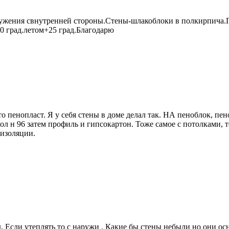
ружения свнутренней стороны.Стены-шлакоблоки в полкирпича.П
0 град.летом+25 град.Благодарю
енопласт. Я у себя стены в доме делал так. НА пеноблок, пеноп
 н 96 затем профиль и гипсокартон. Тоже самое с потолками, т
оизоляции.
 Если утеплять то с наружи . Какие бы стены небыли но они осн