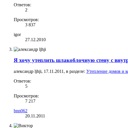
Ответов:
2
Просмотров:
3 837
igor
27.12.2010
Я хочу утеплить шлакоблочную стену с внут
александр ljhji
,
17.11.2011
, в разделе:
Утепление домов и к
Ответов:
5
Просмотров:
7 217
bnn062
20.11.2011