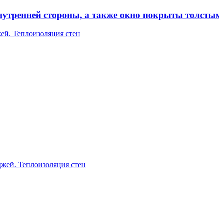
внутренней стороны, а также окно покрыты толсты
ей. Теплоизоляция стен
джей. Теплоизоляция стен