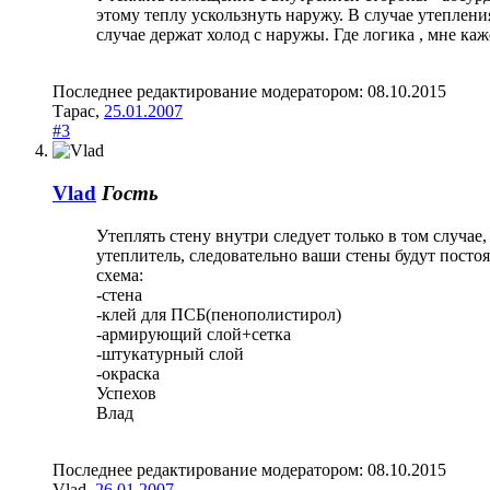
этому теплу ускользнуть наружу. В случае утеплен
случае держат холод с наружы. Где логика , мне каж
Последнее редактирование модератором:
08.10.2015
Тарас
,
25.01.2007
#3
Vlad
Гость
Утеплять стену внутри следует только в том случае
утеплитель, следовательно ваши стены будут посто
схема:
-стена
-клей для ПСБ(пенополистирол)
-армирующий слой+сетка
-штукатурный слой
-окраска
Успехов
Влад
Последнее редактирование модератором:
08.10.2015
Vlad
,
26.01.2007