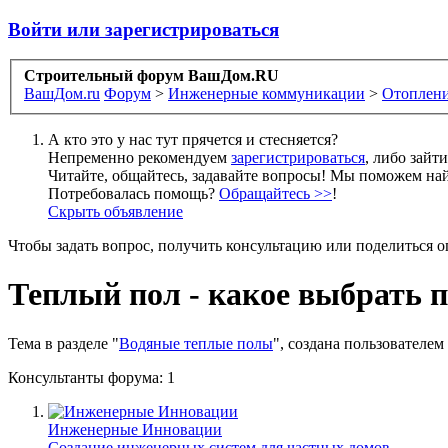
Войти или зарегистрироваться
Строительный форум ВашДом.RU
ВашДом.ru
Форум
>
Инженерные коммуникации
>
Отоплени
А кто это у нас тут прячется и стесняется?
Непременно рекомендуем
зарегистрироваться
, либо зайт
Читайте, общайтесь, задавайте вопросы! Мы поможем най
Потребовалась помощь?
Обращайтесь >>
!
Скрыть объявление
Чтобы задать вопрос, получить консультацию или поделиться
Теплый пол - какое выбрать 
Тема в разделе "
Водяные теплые полы
", создана пользователем
Консультанты форума:
1
Инженерные Инновации
Создание инженерных систем для частных домов