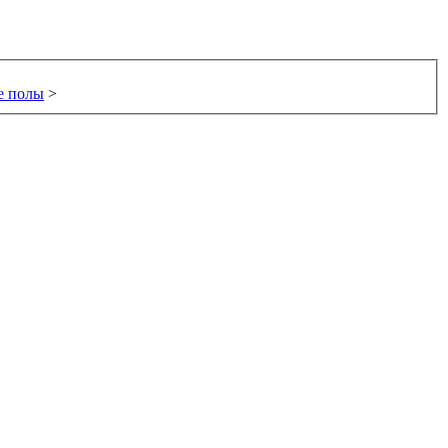
е полы
>