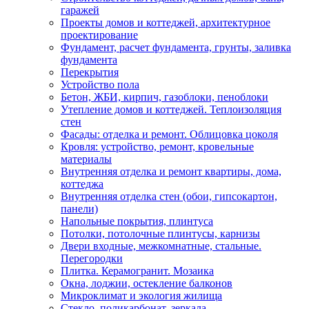
гаражей
Проекты домов и коттеджей, архитектурное
проектирование
Фундамент, расчет фундамента, грунты, заливка
фундамента
Перекрытия
Устройство пола
Бетон, ЖБИ, кирпич, газоблоки, пеноблоки
Утепление домов и коттеджей. Теплоизоляция
стен
Фасады: отделка и ремонт. Облицовка цоколя
Кровля: устройство, ремонт, кровельные
материалы
Внутренняя отделка и ремонт квартиры, дома,
коттеджа
Внутренняя отделка стен (обои, гипсокартон,
панели)
Напольные покрытия, плинтуса
Потолки, потолочные плинтусы, карнизы
Двери входные, межкомнатные, стальные.
Перегородки
Плитка. Керамогранит. Мозаика
Окна, лоджии, остекление балконов
Микроклимат и экология жилища
Стекло, поликарбонат, зеркала