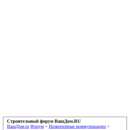
Строительный форум ВашДом.RU
ВашДом.ru
Форум
>
Инженерные коммуникации
>