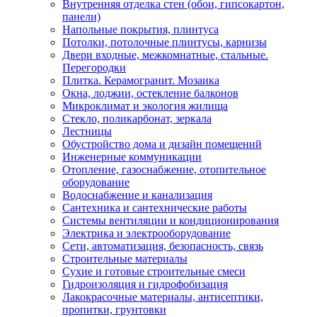
Внутренняя отделка стен (обои, гипсокартон,
панели)
Напольные покрытия, плинтуса
Потолки, потолочные плинтусы, карнизы
Двери входные, межкомнатные, стальные.
Перегородки
Плитка. Керамогранит. Мозаика
Окна, лоджии, остекление балконов
Микроклимат и экология жилища
Стекло, поликарбонат, зеркала
Лестницы
Обустройство дома и дизайн помещений
Инженерные коммуникации
Отопление, газоснабжение, отопительное
оборудование
Водоснабжение и канализация
Сантехника и сантехнические работы
Системы вентиляции и кондиционирования
Электрика и электрооборудование
Сети, автоматизация, безопасность, связь
Строительные материалы
Сухие и готовые строительные смеси
Гидроизоляция и гидрофобизация
Лакокрасочные материалы, антисептики,
пропитки, грунтовки