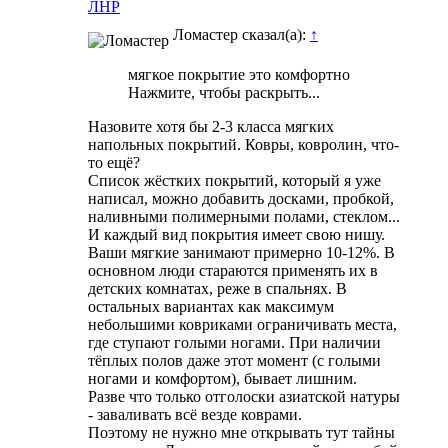
ЛНР
Ломастер сказал(а):
↑
мягкое покрытие это комфортно
Нажмите, чтобы раскрыть...
Назовите хотя бы 2-3 класса мягких
напольных покрытий. Ковры, ковролин, что-
то ещё?
Список жёстких покрытий, который я уже
написал, можно добавить досками, пробкой,
наливными полимерными полами, стеклом...
И каждый вид покрытия имеет свою нишу.
Ваши мягкие занимают примерно 10-12%. В
основном люди стараются применять их в
детских комнатах, реже в спальнях. В
остальных вариантах как максимум
небольшими ковриками ограничивать места,
где ступают голыми ногами. При наличии
тёплых полов даже этот момент (с голыми
ногами и комфортом), бывает лишним.
Разве что только отголоски азиатской натуры
- заваливать всё везде коврами.
Поэтому не нужно мне открывать тут тайны