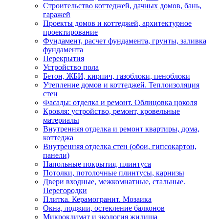
Строительство коттеджей, дачных домов, бань,
гаражей
Проекты домов и коттеджей, архитектурное
проектирование
Фундамент, расчет фундамента, грунты, заливка
фундамента
Перекрытия
Устройство пола
Бетон, ЖБИ, кирпич, газоблоки, пеноблоки
Утепление домов и коттеджей. Теплоизоляция
стен
Фасады: отделка и ремонт. Облицовка цоколя
Кровля: устройство, ремонт, кровельные
материалы
Внутренняя отделка и ремонт квартиры, дома,
коттеджа
Внутренняя отделка стен (обои, гипсокартон,
панели)
Напольные покрытия, плинтуса
Потолки, потолочные плинтусы, карнизы
Двери входные, межкомнатные, стальные.
Перегородки
Плитка. Керамогранит. Мозаика
Окна, лоджии, остекление балконов
Микроклимат и экология жилища