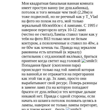
Моя квадратная банальная ванная комната
имеет простую ванну (не душ.кабинка),
потолок и того меньше чем твой (2,28м) и
тоже подвесной, но не реечный как у T_Vlad
на фото но похож на его, мой только
зеркальный 60смх60см с 4 лампами. С 1995 г
наверное перегорело штук 10-12 ламп
(честно не считал).Лампы ставил такие как у
тебя на фото R63 только мои не белым
контуром, а позолоченные и ставил по 40w, а
не 60w как хочешь ты. Правда над зеркалом
раковины есть штатный (к зеркалу)
светильник с отд.кнопкой вкл/выкл, бриться
приятнее когда светит над головой
Попадания брызг (скопления пара)
происходит только над той лампой которая
на ванной,и не отражается на перегорании
как этой так и др. 3х ламп, просто они
вырабатывают свой ресурс. Поверь разницы
в замене ламп (та на которую попадают
брызги от душ.лейки) и тех которые дальше
никакой нет. Правда с одной стороны, если
начать из шланга потолок поливать целясь в
лампы, наверное не только лампы перегорят,
но и током может ...бнуть