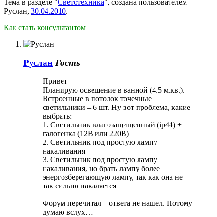
Тема в разделе "
Светотехника
", создана пользователем
Руслан
,
30.04.2010
.
Как стать консультантом
Руслан
Гость
Привет
Планирую освещение в ванной (4,5 м.кв.).
Встроенные в потолок точечные
светильники – 6 шт. Ну вот проблема, какие
выбрать:
1. Светильник влагозащищенный (iр44) +
галогенка (12В или 220В)
2. Светильник под простую лампу
накаливания
3. Светильник под простую лампу
накаливания, но брать лампу более
энергозберегающую лампу, так как она не
так сильно накаляется
Форум перечитал – ответа не нашел. Потому
думаю вслух…