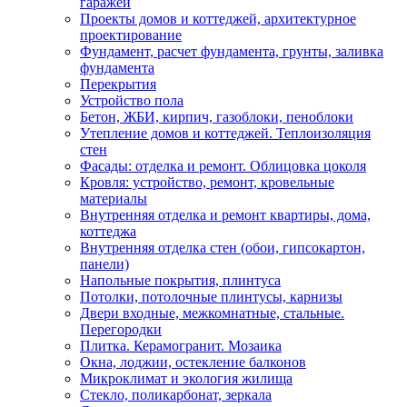
гаражей
Проекты домов и коттеджей, архитектурное
проектирование
Фундамент, расчет фундамента, грунты, заливка
фундамента
Перекрытия
Устройство пола
Бетон, ЖБИ, кирпич, газоблоки, пеноблоки
Утепление домов и коттеджей. Теплоизоляция
стен
Фасады: отделка и ремонт. Облицовка цоколя
Кровля: устройство, ремонт, кровельные
материалы
Внутренняя отделка и ремонт квартиры, дома,
коттеджа
Внутренняя отделка стен (обои, гипсокартон,
панели)
Напольные покрытия, плинтуса
Потолки, потолочные плинтусы, карнизы
Двери входные, межкомнатные, стальные.
Перегородки
Плитка. Керамогранит. Мозаика
Окна, лоджии, остекление балконов
Микроклимат и экология жилища
Стекло, поликарбонат, зеркала