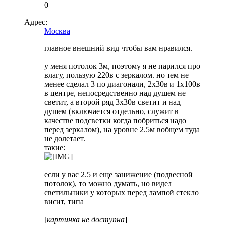
0
Адрес:
Москва
главное внешний вид чтобы вам нравился.
у меня потолок 3м, поэтому я не парился про
влагу, пользую 220в с зеркалом. но тем не
менее сделал 3 по диагонали, 2х30в и 1х100в
в центре, непосредственно над душем не
светит, а второй ряд 3х30в светит и над
душем (включается отдельно, служит в
качестве подсветки когда побриться надо
перед зеркалом), на уровне 2.5м вобщем туда
не долетает.
такие:
если у вас 2.5 и еще занижение (подвесной
потолок), то можно думать, но видел
светильники у которых перед лампой стекло
висит, типа
[
картинка не доступна
]