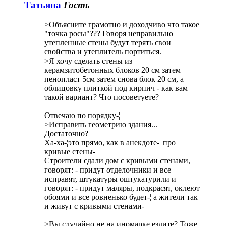
Татьяна
Гость
>Объясните грамотно и доходчиво что такое
"точка росы"??? Говоря неправильно
утепленные стены будут терять свои
свойства и утеплитель портиться.
>Я хочу сделать стены из
керамзитобетонных блоков 20 см затем
пенопласт 5см затем снова блок 20 см, а
облицовку плиткой под кирпич - как вам
такой вариант? Что посоветуете?
Отвечаю по порядку-¦
>Исправить геометрию здания...
Достаточно?
Ха-ха-¦это прямо, как в анекдоте-¦ про
кривые стены-¦
Строители сдали дом с кривыми стенами,
говорят: - придут отделочники и все
исправят, штукатуры оштукатурили и
говорят: - придут маляры, подкрасят, оклеют
обоями и все ровненько будет-¦ а жители так
и живут с кривыми стенами-¦
>Вы случайно не на иномарке ездите? Тоже