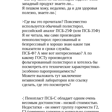
западный продукт знаете-ли...
Я пешком хожу, недалеко, да и для здоровья
полезно, знаете-ли-¦
>Где вы это прочитали? Повсеместно
используется обычный полистирол,
российский аналог ПСБ-25Ф (или ПСБ-35Ф)
Я не читала, мы сами производим
пенополистирол: прессованный и
безпрессовый и хорошо знаю какие там
показатели и сроки службы.
ПСБ-Ф? А мне вот интересненько? А по
какому ГОСТу производится
фольгированный полистирол и хотелось бы
посмотреть его технические характеристики-
¦особенно паропроницаемость?
Можете выложить тут заключение
независимой лаборатории или ссылку
сделать, где это посмотреть?
-¦ Пенопласт ПСБ-С обладает одним очень
весомым достоинстом - низкой стоимостью.
Недостатки - он имеет группу горючести Г2,
Г3 (умеренно горючие и нормально горючие