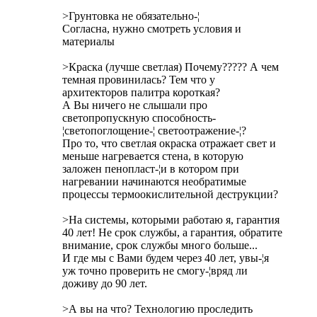
>Грунтовка не обязательно-¦
Согласна, нужно смотреть условия и
материалы
>Краска (лучше светлая) Почему????? А чем
темная провинилась? Тем что у
архитекторов палитра короткая?
А Вы ничего не слышали про
светопропускную способность-
¦светопоглощение-¦ светоотражение-¦?
Про то, что светлая окраска отражает свет и
меньше нагревается стена, в которую
заложен пенопласт-¦и в котором при
нагревании начинаются необратимые
процессы термоокислительной деструкции?
>На системы, которыми работаю я, гарантия
40 лет! Не срок службы, а гарантия, обратите
внимание, срок службы много больше...
И где мы с Вами будем через 40 лет, увы-¦я
уж точно проверить не смогу-¦вряд ли
доживу до 90 лет.
>А вы на что? Технологию проследить