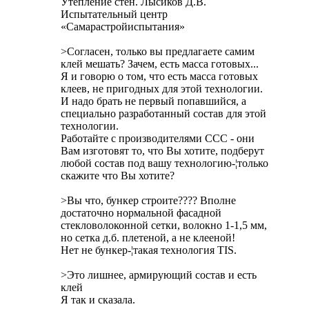
Утепление стен. Лысиков Д.В.
Испытательный центр
«Самарастройиспытания»
>Согласен, только вы предлагаете самим
клей мешать? Зачем, есть масса готовых...
Я и говорю о том, что есть масса готовых
клеев, не пригодных для этой технологии.
И надо брать не первый попавшийся, а
специально разработанный состав для этой
технологии.
Работайте с производителями ССС - они
Вам изготовят то, что Вы хотите, подберут
любой состав под вашу технологию-¦только
скажите что Вы хотите?
>Вы что, бункер строите???? Вполне
достаточно нормальной фасадной
стекловолоконной сетки, волокно 1-1,5 мм,
но сетка д.б. плетеной, а не клееной!
Нет не бункер-¦такая технология ТIS.
>Это лишнее, армирующий состав и есть
клей
Я так и сказала.