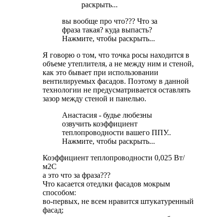
раскрыть...
вы вообще про что??? Что за
фраза такая? куда выпасть?
Нажмите, чтобы раскрыть...
Я говорю о том, что точка росы находится в
объеме утеплителя, а не между ним и стеной,
как это бывает при использовании
вентилируемых фасадов. Поэтому в данной
технологии не предусматривается оставлять
зазор между стеной и панелью.
Анастасия - будье любезны
озвучить коэффициент
теплопроводности вашего ППУ..
Нажмите, чтобы раскрыть...
Коэффициент теплопроводности 0,025 Вт/
м2С
а это что за фраза???
Что касается отедлки фасадов мокрым
способом:
во-первых, не всем нравится штукатуренный
фасад;