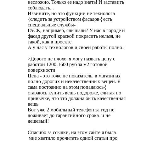
несложно. Только ее надо знать! И заставить
соблюдать...
Извините, но это функции не технолога
-¦следить за устройством фасадов-¦ есть
специальные службы-¦
ГАСК, например, слышали? У нас в городе и
фасад другой краской покрасить нельзя, не
такой, как в проекте.
А у нас у технологов и своей работы полно-¦
>Дорого не плохо, я могу назвать цену с
работой 1200-1600 руб за м2 готовой
поверхности
Цена - это тоже не показатель, в магазинах
полно дорогих и некачественных вещей. Я
сама постоянно на этом попадаюсь-¦
стараюсь купить вещь подороже, считая по
привычке, что это должна быть качественная
вещь.
Вот уже 2 мобильный телефон за год не
доживает до гарантийного срока-¦и не
дешевый!
Спасибо за ссылки, на этом сайте я была-
¦мне хватило прочитать одной статьи про