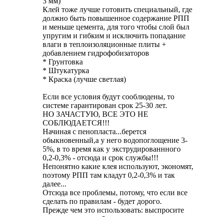
3 мм)
Клей тоже лучше готовить специальный, где
должно быть повышенное содержание РПП
и меньше цемента, для того чтобы слой был
упругим и гибким и исключить попадание
влаги в теплоизоляционные плиты +
добавлением гидрофобизаторов
* Грунтовка
* Штукатурка
* Краска (лучше светлая)
Если все условия будут сооблюдены, то
системе гарантирован срок 25-30 лет.
НО ЗАЧАСТУЮ, ВСЕ ЭТО НЕ
СОБЛЮДАЕТСЯ!!!
Начиная с пенопласта...берется
обыкновенный,а у него водопоглощение 3-
5%, в то время как у экструдированнного
0,2-0,3% - отсюда и срок службы!!!
Непонятно какие клея используют, экономят,
поэтому РПП там кладут 0,2-0,3% и так
далее...
Отсюда все проблемы, потому, что если все
сделать по правилам - будет дорого.
Прежде чем это использовать: выспросите