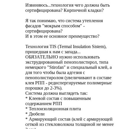
Извиняюсь...технология чего должна быть
сертифицирована? Кирпичной кладки?
Я так понимаю, что система утепления
фасадов "мокрым способом" -
сертифицирована?
И в этом ее основное преимущество?
Технология TIS (Termal Insulation Sistem),
пришедшая к нам с запада...
ОБЯЗАТЕЛЬНО нужно использовать
экструдированный пенополистирол, типа
немецкого "Stirofan" и специальный клей, а
для того чтобы была адгезия с
пенополистиролом (увеличивают в составе
клея РПП - редиспергируемые полимерные
порошки до 2-3%).
Система должна выглядеть так:
* Клеевой состав с повышенным
содержанием РПП
* Теплоизоляционная плита
* Дюбели
* Армирующий состав (клей с армирующей
сеткой из стекловолокна толщиной не менее