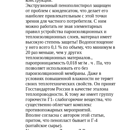
конструкции.
Экструзионный пенополистирол защищен
от проблем с конденсатом, что делает его
наиболее привлекательным с этой точки
зрения для частного потребителя. С ним
можно работать не зная элементарных
правил устройства пароизоляционных и
теплоизоляционных слоев, материал имеет
высокую степень защиты! Водопоглощение
у него всего 0,1 % по объему, что минимум в
20 раз меньше, чем у других
теплоизоляционных материалов.,
паропроницаемость 0,018 мг/м . ч . Па, что
позволяет использовать его без
пароизоляционной мембраны. Даже в
условиях повышенной влажности не теряет
своих теплотехнических свойств. Он принят
Госстандартом России в качестве эталона
теплопроводности. К тому же имеет группу
горючести Г1- слабогорючие вещества, что
существенно облегчает комплекс
противопожарных мероприятий.
Вполне согласна с автором этой статьи,
притом, что пенопласт бывает и Г-4
(китайское сырье).