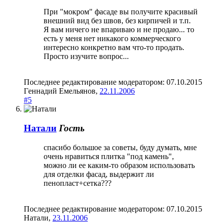
При "мокром" фасаде вы получите красивый
внешний вид без швов, без кирпичей и т.п.
Я вам ничего не впариваю и не продаю... то
есть у меня нет никакого коммерческого
интересно конкретно вам что-то продать.
Просто изучите вопрос...
Последнее редактирование модератором:
07.10.2015
Гeннaдий Емeльянoв
,
22.11.2006
#5
Натали
Гость
спасибо большое за советы, буду думать, мне
очень нравиться плитка "под камень",
можно ли ее каким-то образом использовать
для отделки фасад, выдержит ли
пенопласт+сетка???
Последнее редактирование модератором:
07.10.2015
Натали
,
23.11.2006