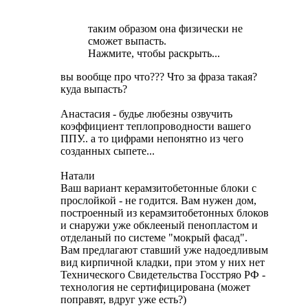
таким образом она физически не
сможет выпасть.
Нажмите, чтобы раскрыть...
вы вообще про что??? Что за фраза такая?
куда выпасть?
Анастасия - будье любезны озвучить
коэффициент теплопроводности вашего
ППУ.. а то цифрами непонятно из чего
созданных сыпете...
Натали
Ваш вариант керамзитобетонные блоки с
прослойкой - не годится. Вам нужен дом,
построенный из керамзитобетонных блоков
и снаружи уже обклееный пенопластом и
отделаный по системе "мокрый фасад".
Вам предлагают ставший уже надоедливым
вид кирпичной кладки, при этом у них нет
Технического Свидетельства Госстряо РФ -
технология не сертифицирована (может
поправят, вдруг уже есть?)