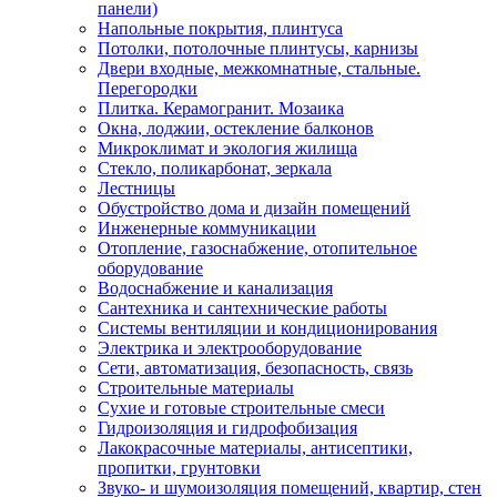
панели)
Напольные покрытия, плинтуса
Потолки, потолочные плинтусы, карнизы
Двери входные, межкомнатные, стальные.
Перегородки
Плитка. Керамогранит. Мозаика
Окна, лоджии, остекление балконов
Микроклимат и экология жилища
Стекло, поликарбонат, зеркала
Лестницы
Обустройство дома и дизайн помещений
Инженерные коммуникации
Отопление, газоснабжение, отопительное
оборудование
Водоснабжение и канализация
Сантехника и сантехнические работы
Системы вентиляции и кондиционирования
Электрика и электрооборудование
Сети, автоматизация, безопасность, связь
Строительные материалы
Сухие и готовые строительные смеси
Гидроизоляция и гидрофобизация
Лакокрасочные материалы, антисептики,
пропитки, грунтовки
Звуко- и шумоизоляция помещений, квартир, стен