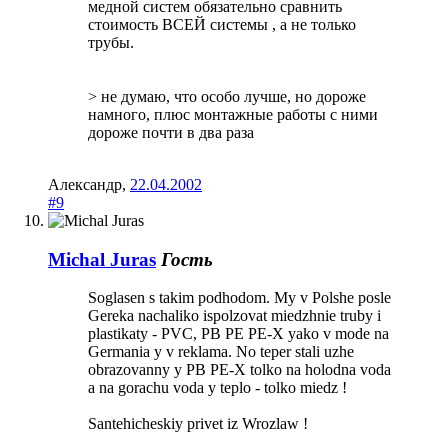
медной систем обязательно сравнить
стоимость ВСЕЙ системы , а не только
трубы.
> не думаю, что особо лучше, но дороже
намного, плюс монтажные работы с ними
дороже почти в два раза
Александр
,
22.04.2002
#9
Michal Juras
Гость
Soglasen s takim podhodom. My v Polshe posle
Gereka nachaliko ispolzovat miedzhnie truby i
plastikaty - PVC, PB PE PE-X yako v mode na
Germania y v reklama. No teper stali uzhe
obrazovanny y PB PE-X tolko na holodna voda
a na gorachu voda y teplo - tolko miedz !
Santehicheskiy privet iz Wrozlaw !