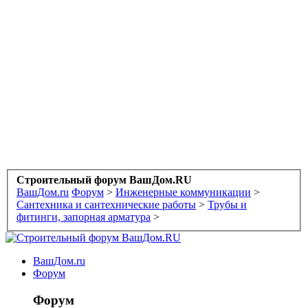
Строительный форум ВашДом.RU
ВашДом.ru
Форум
>
Инженерные коммуникации
>
Сантехника и сантехнические работы
>
Трубы и
фитинги, запорная арматура
>
ВашДом.ru
Форум
Форум