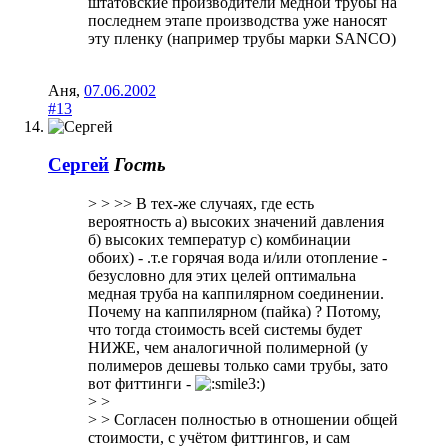
штатовские производители медной трубы на
последнем этапе производства уже наносят
эту пленку (например трубы марки SANCO)
Аня
,
07.06.2002
#13
Сергей
Гость
> > >> В тех-же случаях, где есть
вероятность а) высоких значений давления
б) высоких температур с) комбинации
обоих) - .т.е горячая вода и/или отопление -
безусловно для этих целей оптимальна
медная труба на каппилярном соединении.
Почему на каппилярном (пайка) ? Потому,
что тогда стоимость всей системы будет
НИЖЕ, чем аналогичной полимерной (у
полимеров дешевы только сами трубы, зато
вот фиттинги -
)
> >
> > Согласен полностью в отношении общей
стоимости, с учётом фиттингов, и сам