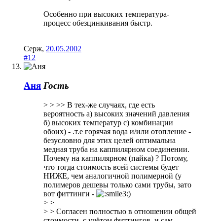
Особенно при высоких температура-
процесс обезцинкивания быстр.
Серж
,
20.05.2002
#12
Аня
Гость
> > >> В тех-же случаях, где есть
вероятность а) высоких значений давления
б) высоких температур с) комбинации
обоих) - .т.е горячая вода и/или отопление -
безусловно для этих целей оптимальна
медная труба на каппилярном соединении.
Почему на каппилярном (пайка) ? Потому,
что тогда стоимость всей системы будет
НИЖЕ, чем аналогичной полимерной (у
полимеров дешевы только сами трубы, зато
вот фиттинги -
)
> >
> > Согласен полностью в отношении общей
стоимости, с учётом фиттингов, и сам