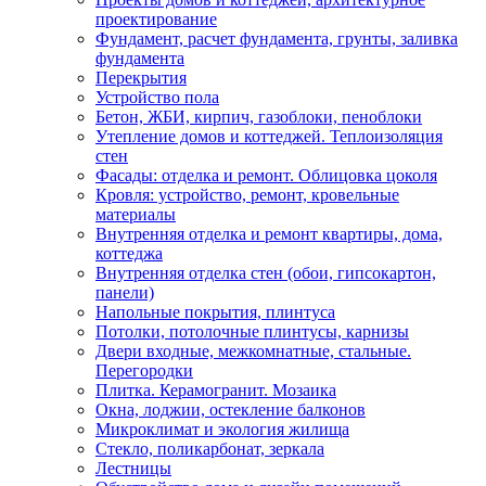
проектирование
Фундамент, расчет фундамента, грунты, заливка
фундамента
Перекрытия
Устройство пола
Бетон, ЖБИ, кирпич, газоблоки, пеноблоки
Утепление домов и коттеджей. Теплоизоляция
стен
Фасады: отделка и ремонт. Облицовка цоколя
Кровля: устройство, ремонт, кровельные
материалы
Внутренняя отделка и ремонт квартиры, дома,
коттеджа
Внутренняя отделка стен (обои, гипсокартон,
панели)
Напольные покрытия, плинтуса
Потолки, потолочные плинтусы, карнизы
Двери входные, межкомнатные, стальные.
Перегородки
Плитка. Керамогранит. Мозаика
Окна, лоджии, остекление балконов
Микроклимат и экология жилища
Стекло, поликарбонат, зеркала
Лестницы