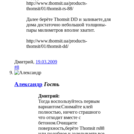
http://www.thomsit.ua/products-
thomsit/01/thomsit-rs-88/
Далее берёте Thomsit DD и заливаете,для
дома достаточно небольшой толщины-
пары милиметров вполне хватит.
http://www.thomsit.ua/products-
thomsit/01/thomsit-dd/
Дмитрий
,
19.03.2009
#8
Александр
Гость
Дмитрий:
Тогда воспользуйтесь первым
вариантом:Снимайте клей
полностью, ничего страшного
что отходит вместе с
бетоном.Очищаете
поверхность,берёте Thomsit rs88
или подобное и заделываете все