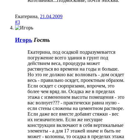
Котельники...Подмосковье, почти Москва.
Екатерина
,
21.04.2009
#3
Игорь
Гость
Екатерина, под осадкой подразумевается
погружение всего здания в грунт под
действием веса, процедура может
растянуться во времени на годы и больше.
Но это не должно вас волновать - дом осядет
весь - правильно осядет, проектным образом.
Если осядет с сюрпризами, впрочем, это
более чем вряд ли. Осадка же в пределах
этажа с изменением высоты помещения - это
вас волнует??? - практически равна нулю -
если стены сложены на цементном растворе.
Если даже все вместе добавят стяжки - вес
их незначителен. Если же несущие
конструкции включают в себя вертикальные
элементы - а для 17 этажей иначе и быть не
может - колонны, то осадка в пределах этажа