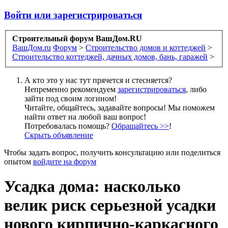
Войти или зарегистрироваться
Строительный форум ВашДом.RU
ВашДом.ru
Форум
>
Строительство домов и коттеджей
>
Строительство коттеджей, дачных домов, бань, гаражей
>
А кто это у нас тут прячется и стесняется?
Непременно рекомендуем
зарегистрироваться
, либо
зайти под своим логином!
Читайте, общайтесь, задавайте вопросы! Мы поможем
найти ответ на любой ваш вопрос!
Потребовалась помощь?
Обращайтесь >>
!
Скрыть объявление
Чтобы задать вопрос, получить консультацию или поделиться
опытом
войдите на форум
Усадка дома: насколько
велик риск серьезной усадки
нового кирпично-каркасного