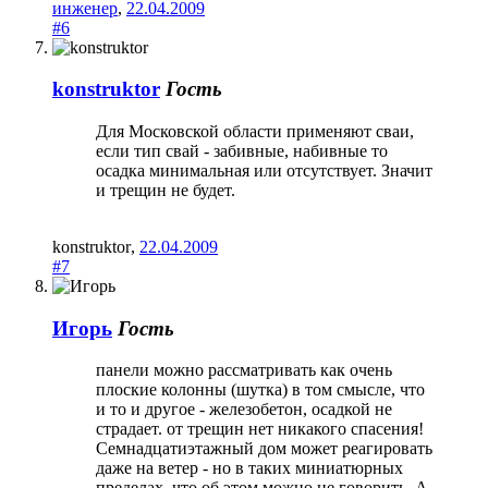
инженер
,
22.04.2009
#6
konstruktоr
Гость
Для Московской области применяют сваи,
если тип свай - забивные, набивные то
осадка минимальная или отсутствует. Значит
и трещин не будет.
konstruktоr
,
22.04.2009
#7
Игорь
Гость
панели можно рассматривать как очень
плоские колонны (шутка) в том смысле, что
и то и другое - железобетон, осадкой не
страдает. от трещин нет никакого спасения!
Семнадцатиэтажный дом может реагировать
даже на ветер - но в таких миниатюрных
пределах, что об этом можно не говорить. А