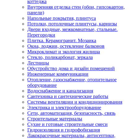
коттеджа
Внутренняя отделка стен (обои, гипсокартон,
панели)
Напольные покрытия, плинтуса
Потолки, потолочные плинтусы, карнизы
Двери входные, межкомнатные, стальные.
Перегородки
Плитка. Керамогранит. Мозаика
Окна, лоджии, остекление балконов
Микроклимат и экология жилища
Стекло, поликарбонат, зеркала
Лестницы
Обустройство дома и дизайн помещений
Инженерные коммуникации
Отопление, газоснабжение, отопительное
оборудование
Водоснабжение и канализация
Сантехника и сантехнические работы
Системы вентиляции и кондиционирования
Электрика и электрооборудование
Сети, автоматизация, безопасность, связь
Строительные материалы
Сухие и готовые строительные смеси
Гидроизоляция и гидрофобизация
Лакокрасочные материалы, антисептики,