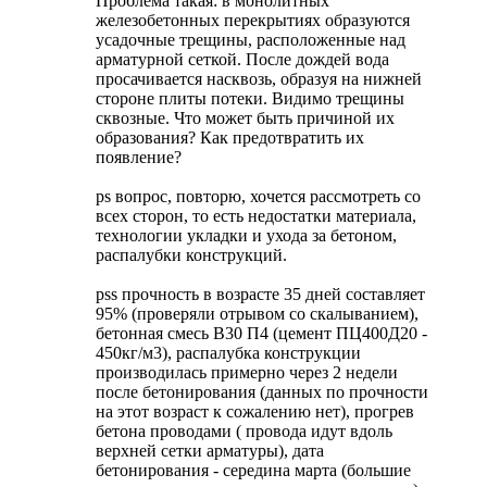
Проблема такая: в монолитных
железобетонных перекрытиях образуются
усадочные трещины, расположенные над
арматурной сеткой. После дождей вода
просачивается насквозь, образуя на нижней
стороне плиты потеки. Видимо трещины
сквозные. Что может быть причиной их
образования? Как предотвратить их
появление?
ps вопрос, повторю, хочется рассмотреть со
всех сторон, то есть недостатки материала,
технологии укладки и ухода за бетоном,
распалубки конструкций.
pss прочность в возрасте 35 дней составляет
95% (проверяли отрывом со скалыванием),
бетонная смесь В30 П4 (цемент ПЦ400Д20 -
450кг/м3), распалубка конструкции
производилась примерно через 2 недели
после бетонирования (данных по прочности
на этот возраст к сожалению нет), прогрев
бетона проводами ( провода идут вдоль
верхней сетки арматуры), дата
бетонирования - середина марта (большие