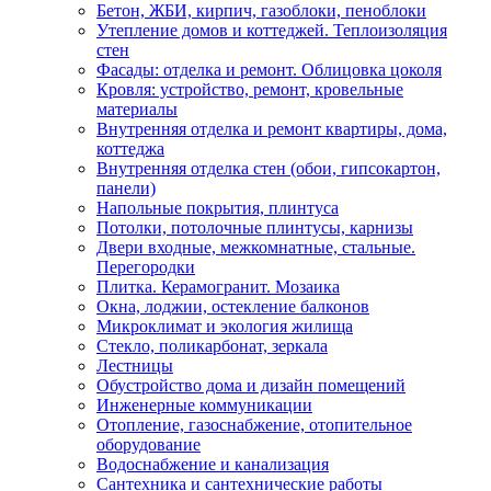
Бетон, ЖБИ, кирпич, газоблоки, пеноблоки
Утепление домов и коттеджей. Теплоизоляция
стен
Фасады: отделка и ремонт. Облицовка цоколя
Кровля: устройство, ремонт, кровельные
материалы
Внутренняя отделка и ремонт квартиры, дома,
коттеджа
Внутренняя отделка стен (обои, гипсокартон,
панели)
Напольные покрытия, плинтуса
Потолки, потолочные плинтусы, карнизы
Двери входные, межкомнатные, стальные.
Перегородки
Плитка. Керамогранит. Мозаика
Окна, лоджии, остекление балконов
Микроклимат и экология жилища
Стекло, поликарбонат, зеркала
Лестницы
Обустройство дома и дизайн помещений
Инженерные коммуникации
Отопление, газоснабжение, отопительное
оборудование
Водоснабжение и канализация
Сантехника и сантехнические работы