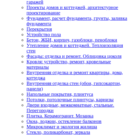
гаражей
Проекты домов и коттеджей, архитектурное
проектирование
Фундамент, расчет фундамента, грунты, заливка
фундамента
Перекрытия
Устройство пола
Бетон, ЖБИ, кирпич, газоблоки, пеноблоки
Утепление домов и коттеджей. Теплоизоляция
стен
Фасады: отделка и ремонт. Облицовка цоколя
Кровля: устройство, ремонт, кровельные
материалы
Внутренняя отделка и ремонт квартиры, дома,
коттеджа
Внутренняя отделка стен (обои, гипсокартон,
панели)
Напольные покрытия, плинтуса
Потолки, потолочные плинтусы, карнизы
Двери входные, межкомнатные, стальные.
Перегородки
Плитка. Керамогранит. Мозаика
Окна, лоджии, остекление балконов
Микроклимат и экология жилища
Стекло, поликарбонат, зеркала