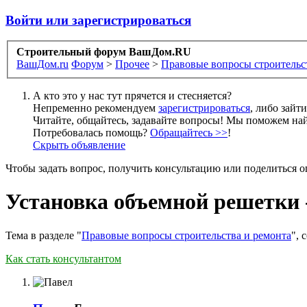
Войти или зарегистрироваться
Строительный форум ВашДом.RU
ВашДом.ru
Форум
>
Прочее
>
Правовые вопросы строительс
А кто это у нас тут прячется и стесняется?
Непременно рекомендуем
зарегистрироваться
, либо зайт
Читайте, общайтесь, задавайте вопросы! Мы поможем най
Потребовалась помощь?
Обращайтесь >>
!
Скрыть объявление
Чтобы задать вопрос, получить консультацию или поделиться
Установка объемной решетки -
Тема в разделе "
Правовые вопросы строительства и ремонта
", 
Как стать консультантом