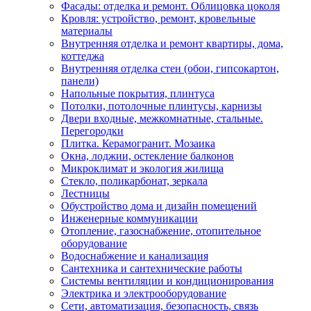
Фасады: отделка и ремонт. Облицовка цоколя
Кровля: устройство, ремонт, кровельные
материалы
Внутренняя отделка и ремонт квартиры, дома,
коттеджа
Внутренняя отделка стен (обои, гипсокартон,
панели)
Напольные покрытия, плинтуса
Потолки, потолочные плинтусы, карнизы
Двери входные, межкомнатные, стальные.
Перегородки
Плитка. Керамогранит. Мозаика
Окна, лоджии, остекление балконов
Микроклимат и экология жилища
Стекло, поликарбонат, зеркала
Лестницы
Обустройство дома и дизайн помещений
Инженерные коммуникации
Отопление, газоснабжение, отопительное
оборудование
Водоснабжение и канализация
Сантехника и сантехнические работы
Системы вентиляции и кондиционирования
Электрика и электрооборудование
Сети, автоматизация, безопасность, связь