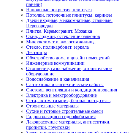
панели)
Напольные покрытия, плинтуса
Потолки, потолочные плинтусы, карнизы
Двери входные, межкомнатные, стальные.
Перегородки
Плитка. Керамогранит. Мозаика
Окна, лоджии, остекление балконов
Микроклимат и экология жилища
Стекло, поликарбонат, зеркала
Лестницы
Обустройство дома и дизайн помещений
Инженерные коммуникации
Отопление, газоснабжение, отопительное
оборудование
Водоснабжение и канализация
Сантехника и сантехнические работы
Системы вентиляции и кондиционирования
Электрика и электрооборудование
Сети, автоматизация, безопасность, связь
Строительные материалы
Сухие и готовые строительные смеси
Гидроизоляция и гидрофобизация
Лакокрасочные материалы, антисептики,
пропитки, грунтовки
Звуко- и шумоизоляция помещений, квартир, стен