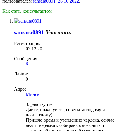
пользователем
sansara0891
,
26.10.2022
.
Как стать консультантом
sansara0891
Участник
Регистрация:
03.12.20
Сообщения:
6
Лайки:
0
Адрес:
Минск
Здравствуйте.
Дайте, пожалуйста, советы молодому и
неопытному)
Пришло время к утеплению чердака, сейчас
лежит керамзит, собираюсь все снять и
засыпать 30см насыпного базальтового