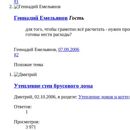
#1
Гeннадий Емельянoв
Гость
для того, чтобы грамотно всё расчитать - нужен про
готовы нести расходы?
Гeннадий Емельянoв
,
07.09.2006
#2
Похожие темы
Утепление стен брусового дома
Дмитрий
,
02.10.2006
, в разделе:
Утепление домов и котте
Ответов:
1
Просмотров:
3 971