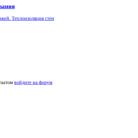
вания
джей. Теплоизоляция стен
 опытом
войдите на форум