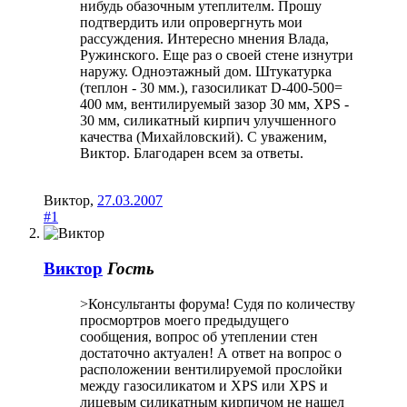
нибудь обазочным утеплителм. Прошу
подтвердить или опровергнуть мои
рассуждения. Интересно мнения Влада,
Ружинского. Еще раз о своей стене изнутри
наружу. Одноэтажный дом. Штукатурка
(теплон - 30 мм.), газосиликат D-400-500=
400 мм, вентилируемый зазор 30 мм, XPS -
30 мм, силикатный кирпич улучшенного
качества (Михайловский). С уваженим,
Виктор. Благодарен всем за ответы.
Виктор
,
27.03.2007
#1
Виктор
Гость
>Консультанты форума! Судя по количеству
просмортров моего предыдущего
сообщения, вопрос об утеплении стен
достаточно актуален! А ответ на вопрос о
расположении вентилируемой прослойки
между газосиликатом и XPS или XPS и
лицевым силикатным кирпичом не нашел