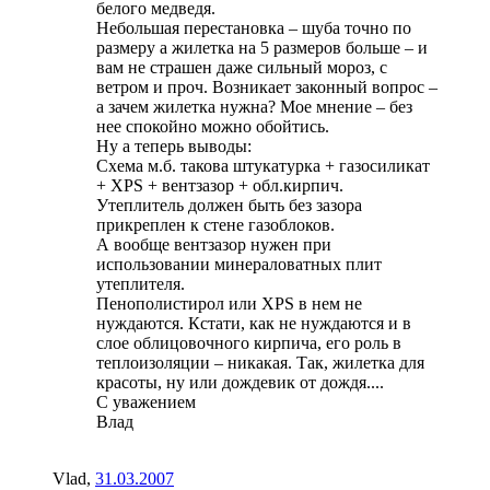
белого медведя.
Небольшая перестановка – шуба точно по
размеру а жилетка на 5 размеров больше – и
вам не страшен даже сильный мороз, с
ветром и проч. Возникает законный вопрос –
а зачем жилетка нужна? Мое мнение – без
нее спокойно можно обойтись.
Ну а теперь выводы:
Схема м.б. такова штукатурка + газосиликат
+ XPS + вентзазор + обл.кирпич.
Утеплитель должен быть без зазора
прикреплен к стене газоблоков.
А вообще вентзазор нужен при
использовании минераловатных плит
утеплителя.
Пенополистирол или XPS в нем не
нуждаются. Кстати, как не нуждаются и в
слое облицовочного кирпича, его роль в
теплоизоляции – никакая. Так, жилетка для
красоты, ну или дождевик от дождя....
С уважением
Влад
Vlad
,
31.03.2007