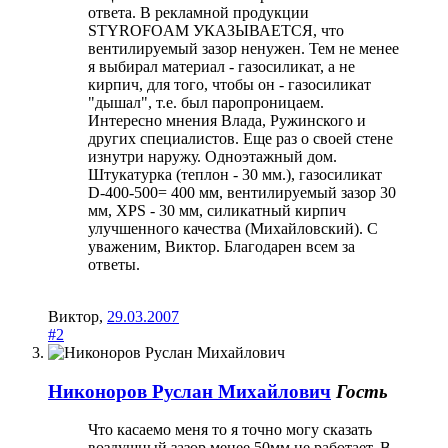
ответа. В рекламной продукции
STYROFOAM УКАЗЫВАЕТСЯ, что
вентилируемый зазор ненужен. Тем не менее
я выбирал материал - газосиликат, а не
кирпич, для того, чтобы он - газосиликат
"дышал", т.е. был паропроницаем.
Интересно мнения Влада, Ружинского и
других специалистов. Еще раз о своей стене
изнутри наружу. Одноэтажный дом.
Штукатурка (теплон - 30 мм.), газосиликат
D-400-500= 400 мм, вентилируемый зазор 30
мм, XPS - 30 мм, силикатный кирпич
улучшенного качества (Михайловский). С
уваженим, Виктор. Благодарен всем за
ответы.
Виктор
,
29.03.2007
#2
Никоноров Руслан Михайлович
Гость
Что касаемо меня то я точно могу сказать
воздушный зазор менее 50мм не работает. В