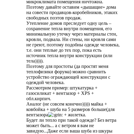
микроклимата помещения ничтожна.
Поэтому давайте оставим «дышащие» дома
на совести продавцов-коробейников, этаких
свободных поэтов продаж.
Утепление домов преследует одну цель –
сохранение тепла внутри помещения, его
минимальную утечку через материалы стен,
кровли, подвала. Ни стены, ни кровля сами
не греют, поэтому подобны одежде человека,
т.е. они теплые до тех пор, пока есть
источник тепла внутри конструкции (или
тела))))).
Поэтому для простоты (да простят меня
теплофизики форума) можно сравнить
устройство ограждающей конструкции с
одеждой человека.
Рассмотрим пример: штукатурка +
газосиликат + вентзазор + XPS +
обл.кирпич.
Аналог (не совсем конечно))))) майка +
ковбойка + шуба на 5 размеров больше(для
вентзазора
+ жилетка.
Будет ли тепло при такой одежде? Без ветра
может быть... а с ветром я вам не
завидую...Даже если ваша шуба из шкуры