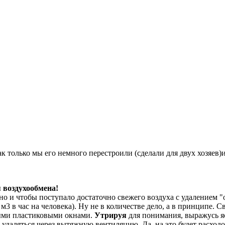
 только мы его немного перестроили (сделали для двух хозяев)
 воздухообмена!
о и чтобы поступало достаточно свежего воздуха с удалением "
 м3 в час на человека). Ну не в количестве дело, а в принципе.
ными пластиковыми окнами.
Утрируя
для понимания, выражусь я
удаляться через вытяжную вентиляцию. Да, на это будет расходо