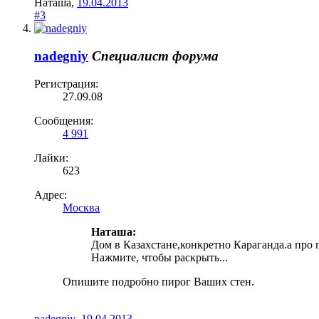
Наташа
,
19.04.2013
#3
nadegniy
Специалист форума
Регистрация:
27.09.08
Сообщения:
4 991
Лайки:
623
Адрес:
Москва
Наташа:
Дом в Казахстане,конкретно Караганда.а про 
Нажмите, чтобы раскрыть...
Опишите подробно пирог Ваших стен.
nadegniy
,
19.04.2013