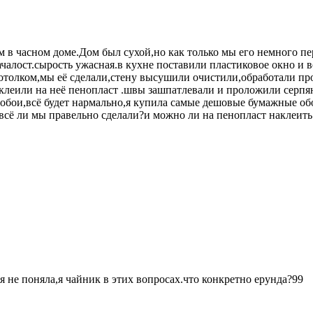
 в часном доме.Дом был сухой,но как только мы его немного пе
ачалост.сырость ужасная.в кухне поставили пластиковое окно и 
потолком,мы её сделали,стену высушили очистили,обработали п
леили на неё пенопласт .швы зашпатлевали и проложили серпянк
й обои,всё будет нармально,я купила самые дешовые бумажные о
,всё ли мы правельно сделали?и можно ли на пенопласт наклеит
я не поняла,я чайник в этих вопросах.что конкретно ерунда?99