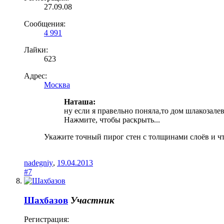
27.09.08
Сообщения:
4 991
Лайки:
623
Адрес:
Москва
Наташа:
ну если я правельно поняла,то дом шлакозале
Нажмите, чтобы раскрыть...
Укажите точный пирог стен с толщинами слоёв и ч
nadegniy
,
19.04.2013
#7
Шахбазов
Участник
Регистрация: