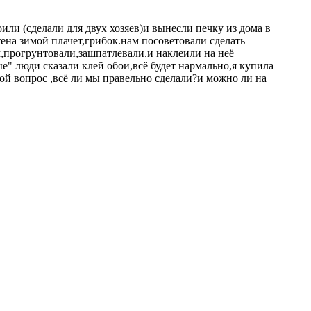
или (сделали для двух хозяев)и вынесли печку из дома в
тена зимой плачет,грибок.нам посоветовали сделать
,прогрунтовали,зашпатлевали.и наклеили на неё
е" люди сказали клей обои,всё будет нармально,я купила
ой вопрос ,всё ли мы правельно сделали?и можно ли на