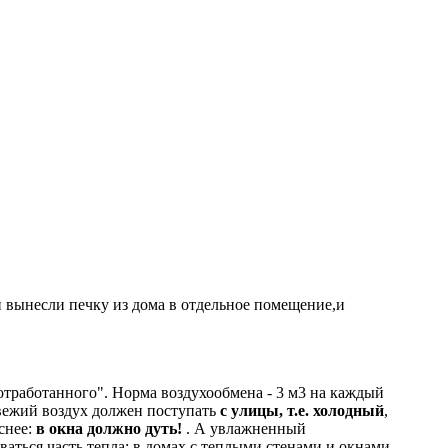
и вынесли печку из дома в отдельное помещение,и
отработанного". Норма воздухообмена - 3 м3 на каждый
 Свежий воздух должен поступать
с улицы, т.е. холодный
,
снее:
в окна должно дуть!
. А увлажненный
ваться часть тепла; в домах с теплыми стенами и окнами,