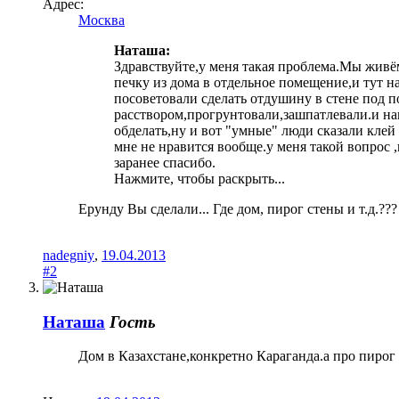
Адрес:
Москва
Наташа:
Здравствуйте,у меня такая проблема.Мы живём
печку из дома в отдельное помещение,и тут н
посоветовали сделать отдушину в стене под 
расствором,прогрунтовали,зашпатлевали.и нак
обделать,ну и вот "умные" люди сказали кле
мне не нравится вообще.у меня такой вопрос 
заранее спасибо.
Нажмите, чтобы раскрыть...
Ерунду Вы сделали... Где дом, пирог стены и т.д.???
nadegniy
,
19.04.2013
#2
Наташа
Гость
Дом в Казахстане,конкретно Караганда.а про пирог 