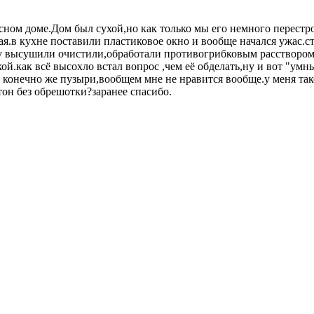
сном доме.Дом был сухой,но как только мы его немного перестро
ая.в кухне поставили пластиковое окно и вообще начался ужас.с
ну высушили очистили,обработали противогрибковым расствором
.как всё высохло встал вопрос ,чем её обделать,ну и вот "умны
конечно же пузыри,вообщем мне не нравится вообще.у меня так
он без обрешотки?заранее спасибо.