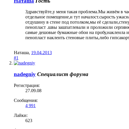
Наташа
Гость
Здравствуйте,у меня такая проблема.Мы живём в ча
отдельное помещение,и тут началост.сырость ужасн
отдушину в стене под потолком,мы её сделали,сте
пенопласт .швы зашпатлевали и проложили серпянкой
самые дешовые бумажные обои на пробу,наклеила и 
пенопласт наклеить стеновые плиты,либо гипсакорт
Наташа
,
19.04.2013
#1
nadegniy
Специалист форума
Регистрация:
27.09.08
Сообщения:
4 991
Лайки:
623