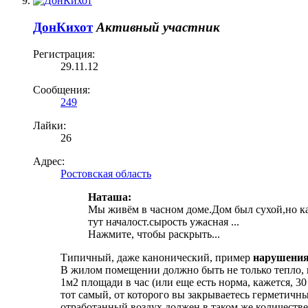
ДонКихот
Активный участник
Регистрация:
29.11.12
Сообщения:
249
Лайки:
26
Адрес:
Ростовская область
Наташа:
Мы живём в часном доме.Дом был сухой,но как
тут началост.сырость ужасная ...
Нажмите, чтобы раскрыть...
Типичный, даже канонический, пример
нарушения
В жилом помещении должно быть не только тепло, н
1м2 площади в час (или еще есть норма, кажется, 30
тот самый, от которого вы закрываетесь герметич
отработанный воздух должен в таком же количестве 