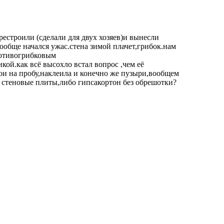
рестроили (сделали для двух хозяев)и вынесли
вообще начался ужас.стена зимой плачет,грибок.нам
ротивогрибковым
ой.как всё высохло встал вопрос ,чем её
бои на пробу,наклеила и конечно же пузыри,вообщем
ь стеновые плиты,либо гипсакортон без обрешотки?