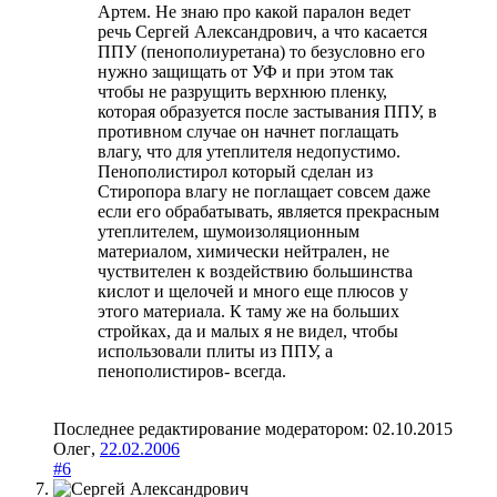
Артем. Не знаю про какой паралон ведет
речь Сергей Александрович, а что касается
ППУ (пенополиуретана) то безусловно его
нужно защищать от УФ и при этом так
чтобы не разрущить верхнюю пленку,
которая образуется после застывания ППУ, в
противном случае он начнет поглащать
влагу, что для утеплителя недопустимо.
Пенополистирол который сделан из
Стиропора влагу не поглащает совсем даже
если его обрабатывать, является прекрасным
утеплителем, шумоизоляционным
материалом, химически нейтрален, не
чуствителен к воздействию большинства
кислот и щелочей и много еще плюсов у
этого материала. К таму же на больших
стройках, да и малых я не видел, чтобы
использовали плиты из ППУ, а
пенополистиров- всегда.
Последнее редактирование модератором:
02.10.2015
Олег
,
22.02.2006
#6