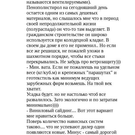
называются вентилируемыми).
Пенополистирол на сегодняшний день
остается одним из самых дешевых
материалов, но слышалось мне что в период
своей непродолжительной жизни
(полураспада) он что-то там выделяет. В
гражданском строительстве он широко
используется при колодецной кладке. В
своем ды доме я его не применил.. Но если
все же решишся, не пожалей уложи в
шахмотном порядке, чтобы все стыки
перекрывались. Не забудь про ветрозащиту)))
- Мин. вата. Если не пожалеешь на удельном
весе (кг/куб.м) и крепежных "парашутах" и
геотекстиль как минимум ведущих
зарубежных фирм возьмешь. На твой век
хватит.
Усадка будет. но не настолько чтоб все
развалилось. Зато экологично и по затратам
минимально))))
- Виниловый сайдинг.... Вот этот вариант
мне нравиться больше.
Поверь количество нависных систем
таково.... что не успевают дилер один
появляются новые. Минус - самый дорогой