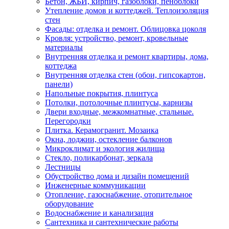
Бетон, ЖБИ, кирпич, газоблоки, пеноблоки
Утепление домов и коттеджей. Теплоизоляция
стен
Фасады: отделка и ремонт. Облицовка цоколя
Кровля: устройство, ремонт, кровельные
материалы
Внутренняя отделка и ремонт квартиры, дома,
коттеджа
Внутренняя отделка стен (обои, гипсокартон,
панели)
Напольные покрытия, плинтуса
Потолки, потолочные плинтусы, карнизы
Двери входные, межкомнатные, стальные.
Перегородки
Плитка. Керамогранит. Мозаика
Окна, лоджии, остекление балконов
Микроклимат и экология жилища
Стекло, поликарбонат, зеркала
Лестницы
Обустройство дома и дизайн помещений
Инженерные коммуникации
Отопление, газоснабжение, отопительное
оборудование
Водоснабжение и канализация
Сантехника и сантехнические работы