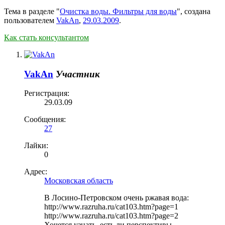
Тема в разделе "
Очистка воды. Фильтры для воды
", создана
пользователем
VakAn
,
29.03.2009
.
Как стать консультантом
VakAn
Участник
Регистрация:
29.03.09
Сообщения:
27
Лайки:
0
Адрес:
Московская область
В Лосино-Петровском очень ржавая вода:
http://www.razruha.ru/cat103.htm?page=1
http://www.razruha.ru/cat103.htm?page=2
Хочется узнать, есть ли перспективы