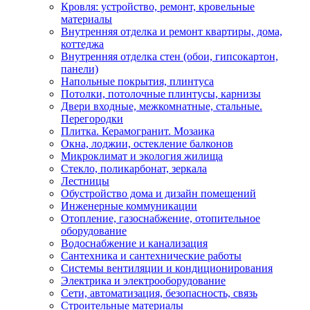
Кровля: устройство, ремонт, кровельные
материалы
Внутренняя отделка и ремонт квартиры, дома,
коттеджа
Внутренняя отделка стен (обои, гипсокартон,
панели)
Напольные покрытия, плинтуса
Потолки, потолочные плинтусы, карнизы
Двери входные, межкомнатные, стальные.
Перегородки
Плитка. Керамогранит. Мозаика
Окна, лоджии, остекление балконов
Микроклимат и экология жилища
Стекло, поликарбонат, зеркала
Лестницы
Обустройство дома и дизайн помещений
Инженерные коммуникации
Отопление, газоснабжение, отопительное
оборудование
Водоснабжение и канализация
Сантехника и сантехнические работы
Системы вентиляции и кондиционирования
Электрика и электрооборудование
Сети, автоматизация, безопасность, связь
Строительные материалы