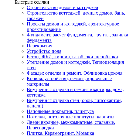
Быстрые ссылки
Строительство домов и коттеджей
Строительство коттеджей, дачных домов, бань,
гаражей
Проекты домов и коттеджей, архитектурное
проектирование
Фундамент, расчет фундамента, грунты, заливка
фундамента
Перекрытия
Устройство пола
Бетон, ЖБИ, кирпич, газоблоки, пеноблоки
Утепление домов и коттеджей. Теплоизоляция
стен
Фасады: отделка и ремонт. Облицовка цоколя
Кровля: устройство, ремонт, кровельные
материалы
Внутренняя отделка и ремонт квартиры, дома,
коттеджа
Внутренняя отделка стен (обои, гипсокартон,
панели)
Напольные покрытия, плинтуса
Потолки, потолочные плинтусы, карнизы
Двери входные, межкомнатные, стальные.
Перегородки
Плитка. Керамогранит. Мозаика