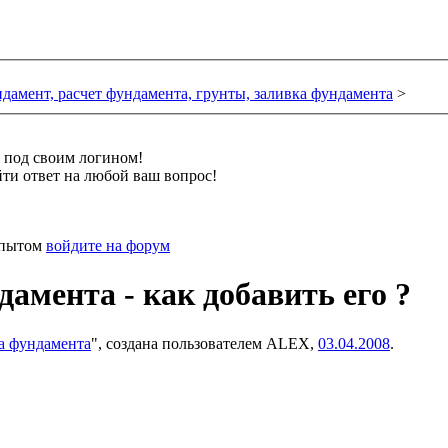
дамент, расчет фундамента, грунты, заливка фундамента
>
и под своим логином!
ти ответ на любой ваш вопрос!
 опытом
войдите на форум
дамента - как добавить его ?
ка фундамента
", создана пользователем
ALEX
,
03.04.2008
.