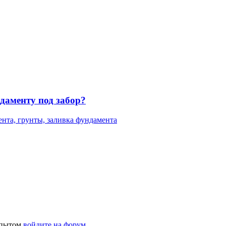
даменту под забор?
нта, грунты, заливка фундамента
 опытом
войдите на форум