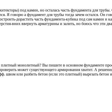
хитекторы) под камин, но осталась часть фундамента для трубы.
ся. Я говорю а фундамент для трубы тогда зачем остался. Он го
достроить-дорастить часть фундамента-кубика под сам камин и к
рстия-вних ввернуть арматурины и залить, но боюсь что эти два
й плитный монолитный? Вы пишите в основном фундаменте просве
 проверить может существующего армирования хватит. А решения 
ф. швом или разбить бетон (если это плитный) вырезать бетон и