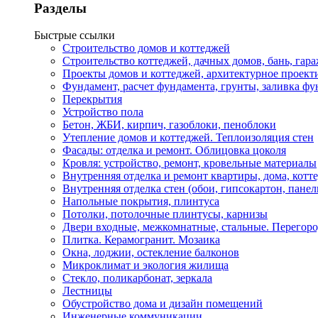
Разделы
Быстрые ссылки
Строительство домов и коттеджей
Строительство коттеджей, дачных домов, бань, гар
Проекты домов и коттеджей, архитектурное проект
Фундамент, расчет фундамента, грунты, заливка фу
Перекрытия
Устройство пола
Бетон, ЖБИ, кирпич, газоблоки, пеноблоки
Утепление домов и коттеджей. Теплоизоляция стен
Фасады: отделка и ремонт. Облицовка цоколя
Кровля: устройство, ремонт, кровельные материалы
Внутренняя отделка и ремонт квартиры, дома, котт
Внутренняя отделка стен (обои, гипсокартон, панел
Напольные покрытия, плинтуса
Потолки, потолочные плинтусы, карнизы
Двери входные, межкомнатные, стальные. Перегор
Плитка. Керамогранит. Мозаика
Окна, лоджии, остекление балконов
Микроклимат и экология жилища
Стекло, поликарбонат, зеркала
Лестницы
Обустройство дома и дизайн помещений
Инженерные коммуникации