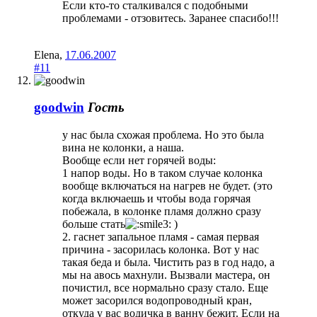
Если кто-то сталкивался с подобными
проблемами - отзовитесь. Заранее спасибо!!!
Elena
,
17.06.2007
#11
goodwin
Гость
у нас была схожая проблема. Но это была
вина не колонки, а наша.
Вообще если нет горячей воды:
1 напор воды. Но в таком случае колонка
вообще включаться на нагрев не будет. (это
когда включаешь и чтобы вода горячая
побежала, в колонке пламя должно сразу
больше стать
)
2. гаснет запальное пламя - самая первая
причина - засорилась колонка. Вот у нас
такая беда и была. Чистить раз в год надо, а
мы на авось махнули. Вызвали мастера, он
почистил, все нормально сразу стало. Еще
может засорился водопроводный кран,
откуда у вас водичка в ванну бежит. Если на