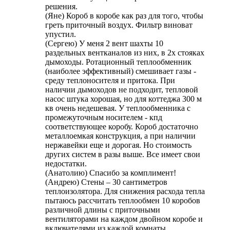
решения.
(Яне) Короб в коробе как раз для того, чтобы
греть приточный воздух. Фильтр виноват
упустил.
(Сергею) У меня 2 вент шахты 10
раздельных вентканалов из них, в 2х стояках
дымоходы. Ротационный теплообменник
(наиболее эффективный) смешивает газы -
среду теплоносителя и притока. При
наличии дымоходов не подходит, тепловой
насос штука хорошая, но для коттеджа 300 м
кв очень недешевая. У теплообменника с
промежуточным носителем - кпд
соответствующее коробу. Короб достаточно
металлоемкая конструкция, а при наличии
нержавейки еще и дорогая. Но стоимость
других систем в разы выше. Все имеет свои
недостатки.
(Анатолию) Спасибо за комплимент!
(Андрею) Стены – 30 сантиметров
теплоизолятора. Для снижения расхода тепла
пытаюсь рассчитать теплообмен 10 коробов
различной длины с приточными
вентиляторами на каждом двойном коробе и
включателями из каждой комнаты.