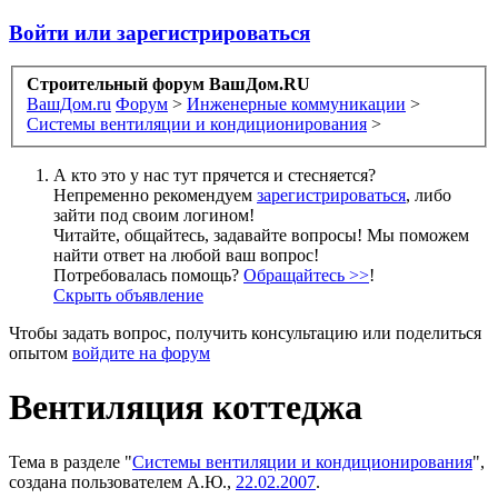
Войти или зарегистрироваться
Строительный форум ВашДом.RU
ВашДом.ru
Форум
>
Инженерные коммуникации
>
Системы вентиляции и кондиционирования
>
А кто это у нас тут прячется и стесняется?
Непременно рекомендуем
зарегистрироваться
, либо
зайти под своим логином!
Читайте, общайтесь, задавайте вопросы! Мы поможем
найти ответ на любой ваш вопрос!
Потребовалась помощь?
Обращайтесь >>
!
Скрыть объявление
Чтобы задать вопрос, получить консультацию или поделиться
опытом
войдите на форум
Вентиляция коттеджа
Тема в разделе "
Системы вентиляции и кондиционирования
",
создана пользователем
А.Ю.
,
22.02.2007
.