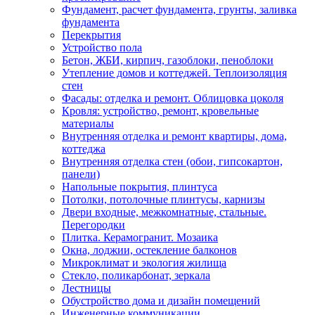
Фундамент, расчет фундамента, грунты, заливка
фундамента
Перекрытия
Устройство пола
Бетон, ЖБИ, кирпич, газоблоки, пеноблоки
Утепление домов и коттеджей. Теплоизоляция
стен
Фасады: отделка и ремонт. Облицовка цоколя
Кровля: устройство, ремонт, кровельные
материалы
Внутренняя отделка и ремонт квартиры, дома,
коттеджа
Внутренняя отделка стен (обои, гипсокартон,
панели)
Напольные покрытия, плинтуса
Потолки, потолочные плинтусы, карнизы
Двери входные, межкомнатные, стальные.
Перегородки
Плитка. Керамогранит. Мозаика
Окна, лоджии, остекление балконов
Микроклимат и экология жилища
Стекло, поликарбонат, зеркала
Лестницы
Обустройство дома и дизайн помещений
Инженерные коммуникации