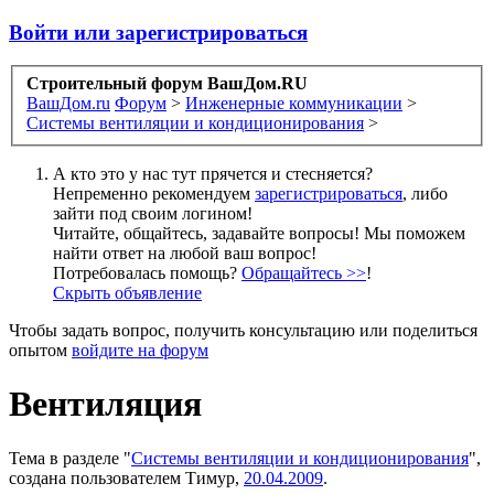
Войти или зарегистрироваться
Строительный форум ВашДом.RU
ВашДом.ru
Форум
>
Инженерные коммуникации
>
Системы вентиляции и кондиционирования
>
А кто это у нас тут прячется и стесняется?
Непременно рекомендуем
зарегистрироваться
, либо
зайти под своим логином!
Читайте, общайтесь, задавайте вопросы! Мы поможем
найти ответ на любой ваш вопрос!
Потребовалась помощь?
Обращайтесь >>
!
Скрыть объявление
Чтобы задать вопрос, получить консультацию или поделиться
опытом
войдите на форум
Вентиляция
Тема в разделе "
Системы вентиляции и кондиционирования
",
создана пользователем
Тимур
,
20.04.2009
.