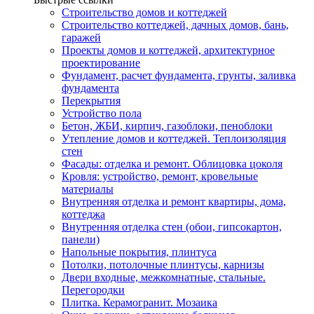
Строительство домов и коттеджей
Строительство коттеджей, дачных домов, бань,
гаражей
Проекты домов и коттеджей, архитектурное
проектирование
Фундамент, расчет фундамента, грунты, заливка
фундамента
Перекрытия
Устройство пола
Бетон, ЖБИ, кирпич, газоблоки, пеноблоки
Утепление домов и коттеджей. Теплоизоляция
стен
Фасады: отделка и ремонт. Облицовка цоколя
Кровля: устройство, ремонт, кровельные
материалы
Внутренняя отделка и ремонт квартиры, дома,
коттеджа
Внутренняя отделка стен (обои, гипсокартон,
панели)
Напольные покрытия, плинтуса
Потолки, потолочные плинтусы, карнизы
Двери входные, межкомнатные, стальные.
Перегородки
Плитка. Керамогранит. Мозаика