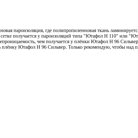
новая пароизоляция, где полипропиленновая ткань ламинирует
сетке получается у пароизоляций типа "Ютафол Н 110" или "Ю
проницаемость, чем получается у плёнки Ютафол Н 96 Сильвер,
 плёнку Ютафол Н 96 Сильвер. Только рекомендую, чтобы над пл