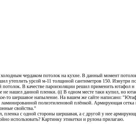
с холодным чердаком потолок на кухне. В данный момент потолок
ешил утеплить урсой м-11 толщиной сантиметров 150. Изнутри 
й потолок. В качестве пароизоляции решил применить ютафол н 
 не нашел данной пленки. ((( В одном месте таки купил, но юта
кое-то шершавое напыление. На вашем же сайте написано: "Юта
н ламинированной полиэтиленовой плёнкой. Армирующая сетка п
онные свойства."
 пленка с одной стороны шершавая, а с другой у нее армирующая
койно использовать? Картинку этикетки и рулона прилагаю.