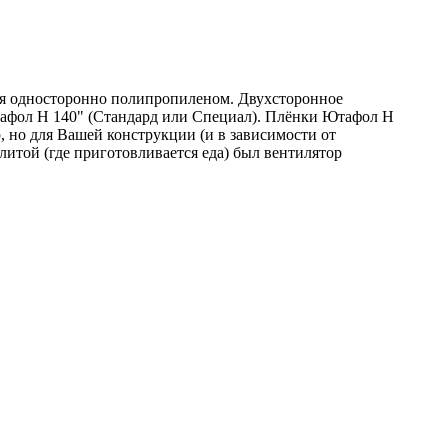
ся односторонно полипропиленом. Двухсторонное
тафол Н 140" (Стандард или Специал). Плёнки Ютафол Н
 но для Вашей конструкции (и в зависимости от
итой (где приготовливается еда) был вентилятор