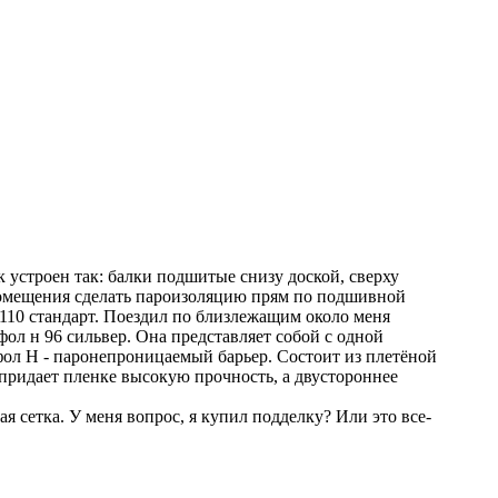
 устроен так: балки подшитые снизу доской, сверху
помещения сделать пароизоляцию прям по подшивной
110 стандарт. Поездил по близлежащим около меня
фол н 96 сильвер. Она представляет собой с одной
фол Н - паронепроницаемый барьер. Состоит из плетёной
ридает пленке высокую прочность, а двустороннее
 сетка. У меня вопрос, я купил подделку? Или это все-