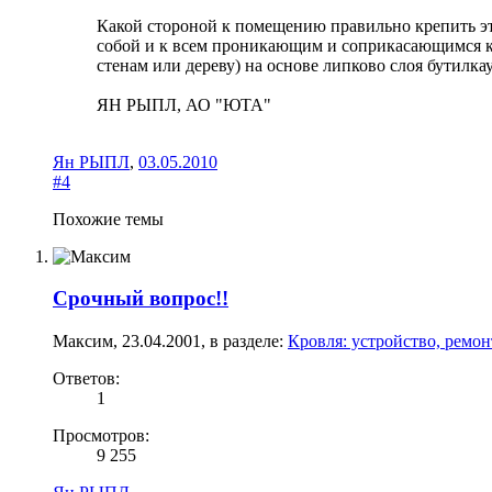
Какой стороной к помещению правильно крепить эту
собой и к всем проникающим и соприкасающимся конс
стенам или дереву) на основе липково слоя бутилка
ЯН РЫПЛ, АО "ЮТА"
Ян РЫПЛ
,
03.05.2010
#4
Похожие темы
Срочный вопрос!!
Максим
,
23.04.2001
, в разделе:
Кровля: устройство, ремо
Ответов:
1
Просмотров:
9 255