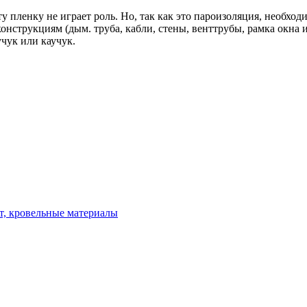
 пленку не играет роль. Но, так как это пароизоляция, необхо
трукциям (дым. труба, кабли, стены, венттрубы, рамка окна и ч
учук или каучук.
нт, кровельные материалы