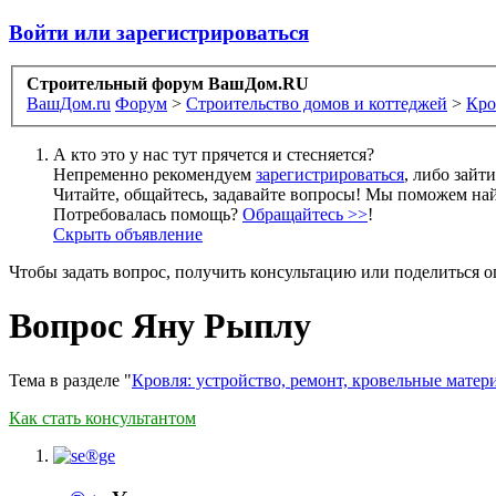
Войти или зарегистрироваться
Строительный форум ВашДом.RU
ВашДом.ru
Форум
>
Строительство домов и коттеджей
>
Кро
А кто это у нас тут прячется и стесняется?
Непременно рекомендуем
зарегистрироваться
, либо зайт
Читайте, общайтесь, задавайте вопросы! Мы поможем най
Потребовалась помощь?
Обращайтесь >>
!
Скрыть объявление
Чтобы задать вопрос, получить консультацию или поделиться
Вопрос Яну Рыплу
Тема в разделе "
Кровля: устройство, ремонт, кровельные матер
Как стать консультантом