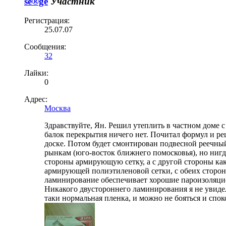
se®ge
Участник
Регистрация:
25.07.07
Сообщения:
32
Лайки:
0
Адрес:
Москва
Здравствуйте, Ян. Решил утеплить в частном доме 
балок перекрытия ничего нет. Почитал формул и р
доске. Потом будет смонтирован подвесной реечны
рынкам (юго-восток ближнего помосковья), но нигде
стороны армирующую сетку, а с другой стороны ка
армирующей полиэтиленовой сетки, с обеих сторо
ламинирование обеспечивает хорошие пароизоляци
Никакого двустороннего ламинирования я не увидел,
таки нормальная пленка, и можно не бояться и спо