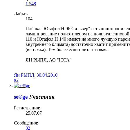
1 548
Лайки:
104
Плёнка "Ютафол Н 96 Сильвер" есть попипропилен
ламинирование полиэтиленом на полиэтиленновой 
110 и Ютафол Н 140 имеют на много лучшую пароне
внутреннего климата) достаточно хватит применить
(вытяжка). Тем более если плита газовая.
ЯН РЫПЛ, АО "ЮТА"
Ян РЫПЛ
,
30.04.2010
#2
se®ge
Участник
Регистрация:
25.07.07
Сообщения:
32