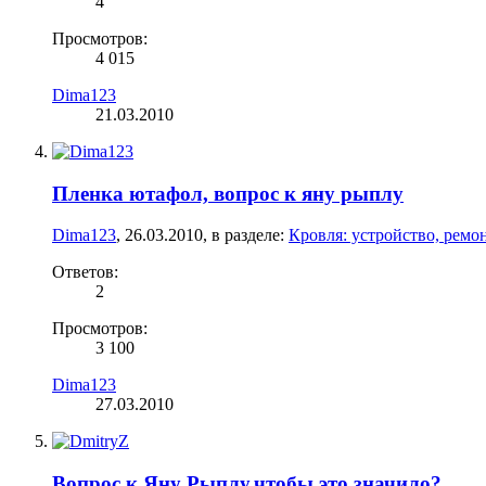
4
Просмотров:
4 015
Dima123
21.03.2010
Пленка ютафол, вопрос к яну рыплу
Dima123
,
26.03.2010
, в разделе:
Кровля: устройство, ремо
Ответов:
2
Просмотров:
3 100
Dima123
27.03.2010
Вопрос к Яну Рыплу,чтобы это значило?