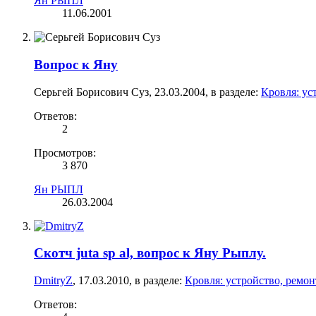
Ян РЫПЛ
11.06.2001
Вопрос к Яну
Серьгей Борисович Суз
,
23.03.2004
, в разделе:
Кровля: ус
Ответов:
2
Просмотров:
3 870
Ян РЫПЛ
26.03.2004
Скотч juta sp al, вопрос к Яну Рыплу.
DmitryZ
,
17.03.2010
, в разделе:
Кровля: устройство, ремо
Ответов: