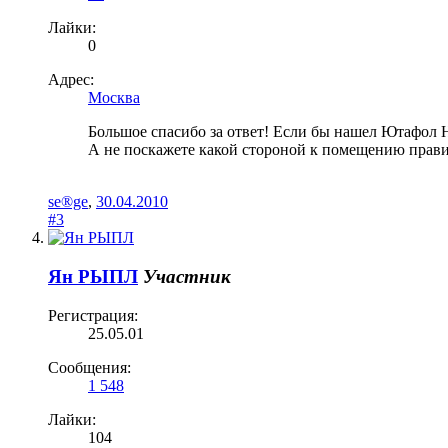
Лайки:
0
Адрес:
Москва
Большое спасибо за ответ! Если бы нашел Ютафол Н 
А не поскажете какой стороной к помещению правил
se®ge
,
30.04.2010
#3
Ян РЫПЛ
Участник
Регистрация:
25.05.01
Сообщения:
1 548
Лайки:
104