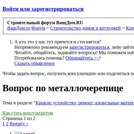
Войти или зарегистрироваться
Строительный форум ВашДом.RU
ВашДом.ru
Форум
>
Строительство домов и коттеджей
>
Кро
А кто это у нас тут прячется и стесняется?
Непременно рекомендуем
зарегистрироваться
, либо зайт
Читайте, общайтесь, задавайте вопросы! Мы поможем най
Потребовалась помощь?
Обращайтесь >>
!
Скрыть объявление
Чтобы задать вопрос, получить консультацию или поделиться
Вопрос по металлочерепице
Тема в разделе "
Кровля: устройство, ремонт, кровельные матер
Как стать консультантом
Страница 1 из 2
1
2
Вперёд >