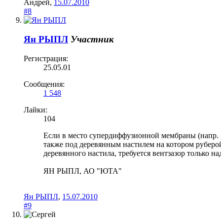
Андрей
,
15.07.2010
#8
Ян РЫПЛ
Участник
Регистрация:
25.05.01
Сообщения:
1 548
Лайки:
104
Если в место супердиффузионной мембраны (напр. 
также под деревянным настилем на котором руберо
деревянного настила, требуется вентзазор только н
ЯН РЫПЛ, АО "ЮТА"
Ян РЫПЛ
,
15.07.2010
#9