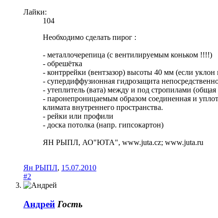
Лайки:
104
Необходимо сделать пирог :
- металлочерепица (с вентилируемым коньком !!!!)
- обрешётка
- контррейки (вентзазор) высоты 40 мм (если уклон
- супердиффузионная гидрозащита непосредственно 
- утеплитель (вата) между и под стропилами (общая
- паронепроницаемым образом соединенная и уплот
климата внутреннего пространства.
- рейки или профили
- доска потолка (напр. гипсокартон)
ЯН РЫПЛ, АО"ЮТА", www.juta.cz; www.juta.ru
Ян РЫПЛ
,
15.07.2010
#2
Андрей
Гость