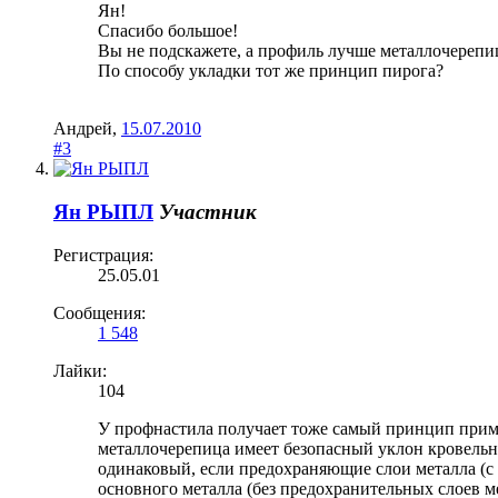
Ян!
Спасибо большое!
Вы не подскажете, а профиль лучше металлочереп
По способу укладки тот же принцип пирога?
Андрей
,
15.07.2010
#3
Ян РЫПЛ
Участник
Регистрация:
25.05.01
Сообщения:
1 548
Лайки:
104
У профнастила получает тоже самый принцип примен
металлочерепица имеет безопасный уклон кровельн
одинаковый, если предохраняющие слои металла (с
основного металла (без предохранительных слоев ме