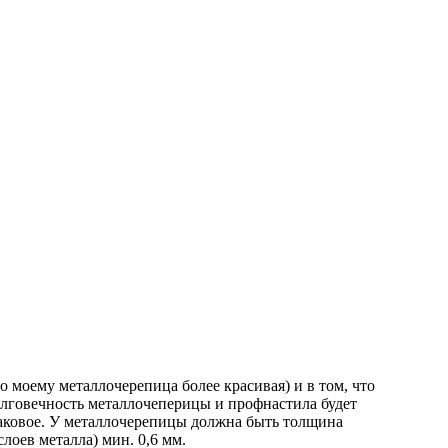
 моему металлочерепица более красивая) и в том, что
олговечность металлочеперицы и профнастила будет
наковое. У металлочерепицы должна быть толщина
лоев металла) мин. 0,6 мм.