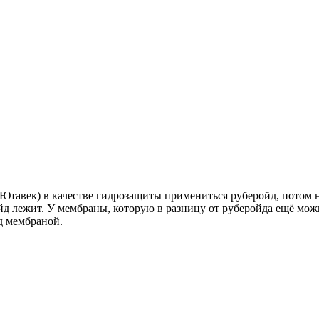
Ютавек) в качестве гидрозащиты примениться руберойд, потом н
йд лежит. У мембраны, которую в разницу от руберойда ещё мож
ад мембраной.