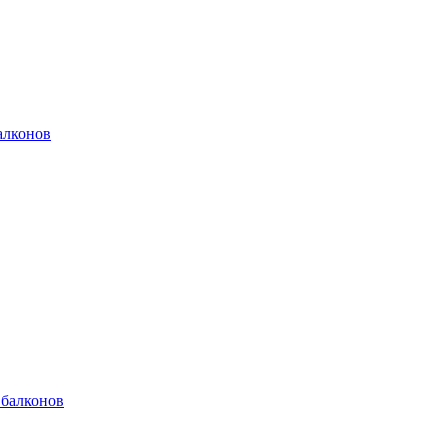
алконов
 балконов