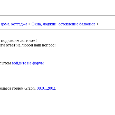
 дома, коттеджа
>
Окна, лоджии, остекление балконов
>
и под своим логином!
ти ответ на любой ваш вопрос!
 опытом
войдите на форум
 пользователем
Graph
,
08.01.2002
.