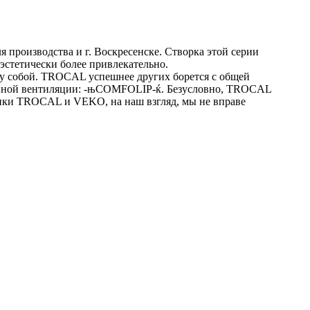
производства и г. Воскресенске. Створка этой серии
 эстетически более привлекательно.
ду собой. TROCAL успешнее других борется с общей
ванной вентиляции: -њCOMFOLIP-ќ. Безусловно, TROCAL
тики TROCAL и VEKO, на наш взгляд, мы не вправе