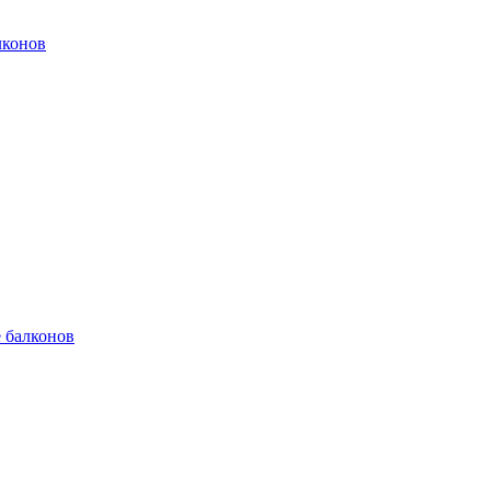
лконов
е балконов