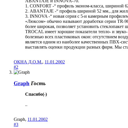
ABANTAJE и INNOVA-70.
1. CONFORT -“ профиль эконом-класса, шириной 62 
2. ABANTAJE -“ профиль шириной 52 мм., для жилых
3. INNOVA -“ новая серия с 5-и камерным профиле
«Люксом» обычно называют доработки серии TR-900
более широкая, позволяет установить стеклопакет ш
TROCAL имеет хорошие показатели тепло- и звуко-
болезнью всех пластиковых окон: отсутствием во
является одним из наиболее качественных ПВХ-сис
выставлять оценки продукции разных фирм. Мы ст
ОКНА Д.О.М.
,
11.01.2002
#2
Graph
Гость
Спасибо(-)
..
Graph
,
11.01.2002
#3