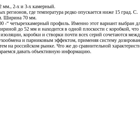
мм., 2-х и 3-х камерный.
 регионов, где температура редко опускается ниже 15 град. С.
м. Ширина 70 мм.
 -“ четырехкамерный профиль. Именно этот вариант выбран для 
ириной до 52 мм и находится в одной плоскости с коробкой, что
 изоляции, коробки и створки почти всех серий сочетаются меж
здухообмена и парниковым эффектом, применяя систему дозиро
тем на российском рынке. Что же до сравнительной характерис
араемся давать объективную информацию.