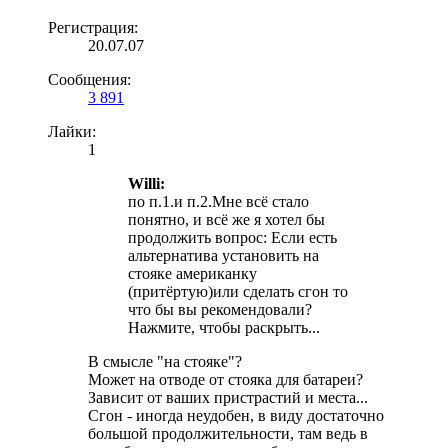
Регистрация:
20.07.07
Сообщения:
3 891
Лайки:
1
Willi:
по п.1.и п.2.Мне всё стало
понятно, и всё же я хотел бы
продолжить вопрос: Если есть
альтернатива установить на
стояке американку
(притёртую)или сделать сгон то
что бы вы рекомендовали?
Нажмите, чтобы раскрыть...
В смысле "на стояке"?
Может на отводе от стояка для батареи?
Зависит от ваших пристрастий и места...
Сгон - иногда неудобен, в виду достаточно
большой продолжительности, там ведь в