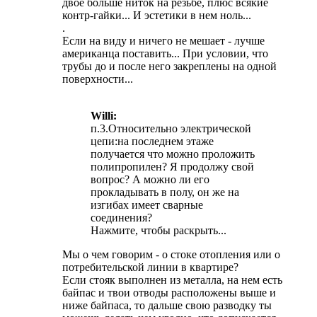
двое больше ниток на резьбе, плюс всякие
контр-гайки... И эстетики в нем ноль...
.
Если на виду и ничего не мешает - лучше
американца поставить... При условии, что
трубы до и после него закреплены на одной
поверхности...
Willi:
п.3.Относительно электрической
цепи:на последнем этаже
получается что можно проложить
полипропилен? Я продолжу свой
вопрос? А можно ли его
прокладывать в полу, он же на
изгибах имеет сварные
соединения?
Нажмите, чтобы раскрыть...
Мы о чем говорим - о стоке отопления или о
потребительской линии в квартире?
Если стояк выполнен из металла, на нем есть
байпас и твои отводы расположены выше и
ниже байпаса, то дальше свою разводку ты