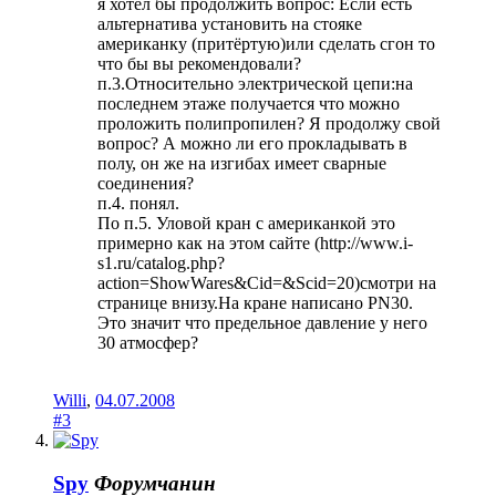
я хотел бы продолжить вопрос: Если есть
альтернатива установить на стояке
американку (притёртую)или сделать сгон то
что бы вы рекомендовали?
п.3.Относительно электрической цепи:на
последнем этаже получается что можно
проложить полипропилен? Я продолжу свой
вопрос? А можно ли его прокладывать в
полу, он же на изгибах имеет сварные
соединения?
п.4. понял.
По п.5. Уловой кран с американкой это
примерно как на этом сайте (http://www.i-
s1.ru/catalog.php?
action=ShowWares&Cid=&Scid=20)смотри на
странице внизу.На кране написано PN30.
Это значит что предельное давление у него
30 атмосфер?
Willi
,
04.07.2008
#3
Spy
Форумчанин