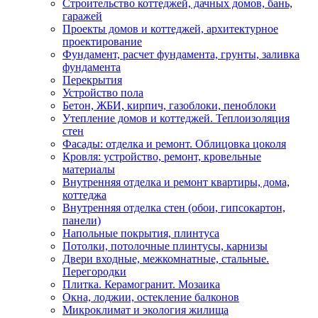
Строительство коттеджей, дачных домов, бань,
гаражей
Проекты домов и коттеджей, архитектурное
проектирование
Фундамент, расчет фундамента, грунты, заливка
фундамента
Перекрытия
Устройство пола
Бетон, ЖБИ, кирпич, газоблоки, пеноблоки
Утепление домов и коттеджей. Теплоизоляция
стен
Фасады: отделка и ремонт. Облицовка цоколя
Кровля: устройство, ремонт, кровельные
материалы
Внутренняя отделка и ремонт квартиры, дома,
коттеджа
Внутренняя отделка стен (обои, гипсокартон,
панели)
Напольные покрытия, плинтуса
Потолки, потолочные плинтусы, карнизы
Двери входные, межкомнатные, стальные.
Перегородки
Плитка. Керамогранит. Мозаика
Окна, лоджии, остекление балконов
Микроклимат и экология жилища