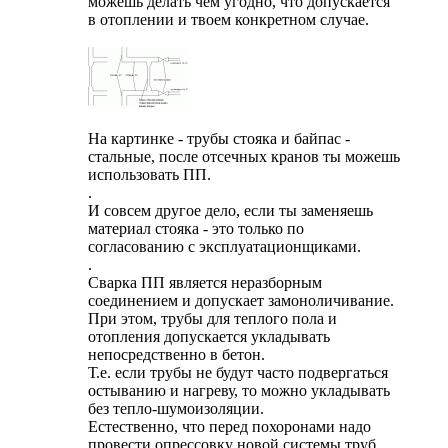
можешь делать чем угодно, что допускается
в отоплении и твоем конкретном случае.
На картинке - трубы стояка и байпас -
стальные, после отсечных кранов ты можешь
использовать ПП.
.
И совсем другое дело, если ты заменяешь
материал стояка - это только по
согласованию с эксплуатационщиками.
.
Сварка ПП является неразборным
соединением и допускает замоноличивание.
При этом, трубы для теплого пола и
отопления допускается укладывать
непосредственно в бетон.
Т.е. если трубы не будут часто подвергаться
остыванию и нагреву, то можно укладывать
без тепло-шумоизоляции.
Естественно, что перед похоронами надо
провести опрессовку новой системы труб...