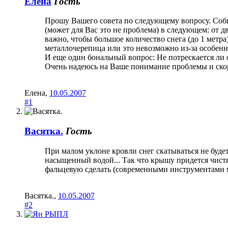
Елена
Гость
Прошу Вашего совета по следующему вопросу. Со
(может для Вас это не проблема) в следующем: от д
важно, чтобы большое количество снега (до 1 мет
металлочерепица или это невозможно из-за особенн
И еще один бональный вопрос: Не потрескается ли 
Очень надеюсь на Ваше понимание проблемы и ско
Елена
,
10.05.2007
#1
Васятка.
Гость
При малом уклоне кровли снег скатываться не буде
насыщенный водой... Так что крышу придется чисти
фальцевую сделать (современными инструментами мо
Васятка.
,
10.05.2007
#2