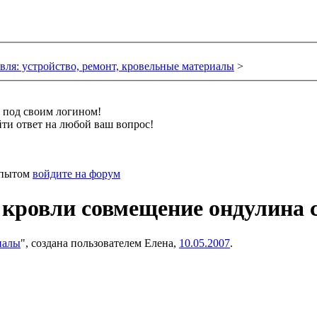
вля: устройство, ремонт, кровельные материалы
>
и под своим логином!
ти ответ на любой ваш вопрос!
 опытом
войдите на форум
кровли совмещение ондулина 
иалы
", создана пользователем
Елена
,
10.05.2007
.