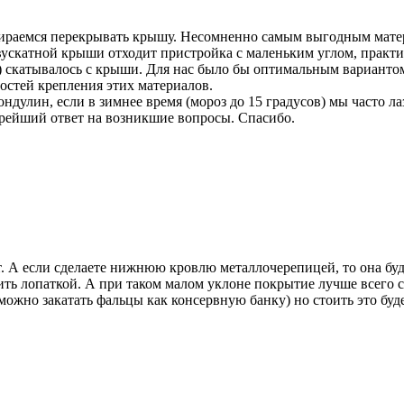
бираемся перекрывать крышу. Несомненно самым выгодным мат
вускатной крыши отходит пристройка с маленьким углом, практич
ра) скатывалось с крыши. Для нас было бы оптимальным вариант
остей крепления этих материалов.
ондулин, если в зимнее время (мороз до 15 градусов) мы часто 
рейший ответ на возникшие вопросы. Спасибо.
т. А если сделаете нижнюю кровлю металлочерепицей, то она буд
ть лопаткой. А при таком малом уклоне покрытие лучше всего 
жно закатать фальцы как консервную банку) но стоить это буде