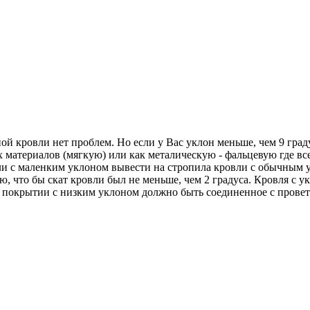
 кровли нет проблем. Но если у Вас уклон меньше, чем 9 граду
 материалов (мягкую) или как металическую - фальцевую где вс
и с маленким уклоном вывести на стропила кровли с обычным у
, что бы скат кровли был не меньше, чем 2 градуса. Кровля с у
 покрытии с низким уклоном должно быть соединенное с провет