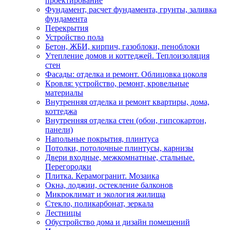
проектирование
Фундамент, расчет фундамента, грунты, заливка
фундамента
Перекрытия
Устройство пола
Бетон, ЖБИ, кирпич, газоблоки, пеноблоки
Утепление домов и коттеджей. Теплоизоляция
стен
Фасады: отделка и ремонт. Облицовка цоколя
Кровля: устройство, ремонт, кровельные
материалы
Внутренняя отделка и ремонт квартиры, дома,
коттеджа
Внутренняя отделка стен (обои, гипсокартон,
панели)
Напольные покрытия, плинтуса
Потолки, потолочные плинтусы, карнизы
Двери входные, межкомнатные, стальные.
Перегородки
Плитка. Керамогранит. Мозаика
Окна, лоджии, остекление балконов
Микроклимат и экология жилища
Стекло, поликарбонат, зеркала
Лестницы
Обустройство дома и дизайн помещений