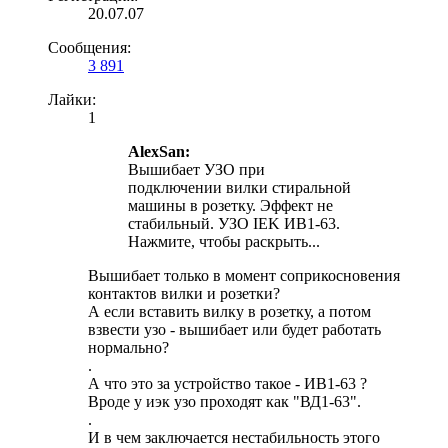
20.07.07
Сообщения:
3 891
Лайки:
1
AlexSan:
Вышибает УЗО при
подключении вилки стиральной
машины в розетку. Эффект не
стабильный. УЗО IEK ИВ1-63.
Нажмите, чтобы раскрыть...
Вышибает только в момент соприкосновения
контактов вилки и розетки?
А если вставить вилку в розетку, а потом
взвести узо - вышибает или будет работать
нормально?
.
А что это за устройство такое - ИВ1-63 ?
Вроде у иэк узо проходят как "ВД1-63".
.
И в чем заключается нестабильность этого