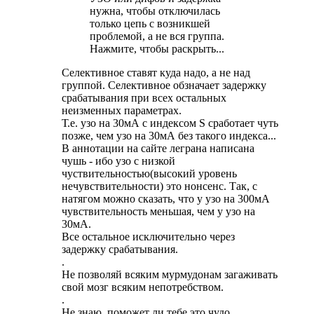
нужна, чтобы отключилась
только цепь с возникшей
проблемой, а не вся группа.
Нажмите, чтобы раскрыть...
Селективное ставят куда надо, а не над
группой. Селективное обзначает задержку
срабатывания при всех остальных
неизменных параметрах.
Т.е. узо на 30мА с индексом S сработает чуть
позже, чем узо на 30мА без такого индекса...
В аннотации на сайте леграна написана
чушь - ибо узо с низкой
чуствительностью(высокий уровень
нечувствительности) это нонсенс. Так, с
натягом можно сказать, что у узо на 300мА
чувствительность меньшая, чем у узо на
30мА.
Все остальное исключительно через
задержку срабатывания.
.
Не позволяй всяким мурмудонам загаживать
свой мозг всяким непотребством.
.
Не знаю, поможет ли тебе это чудо