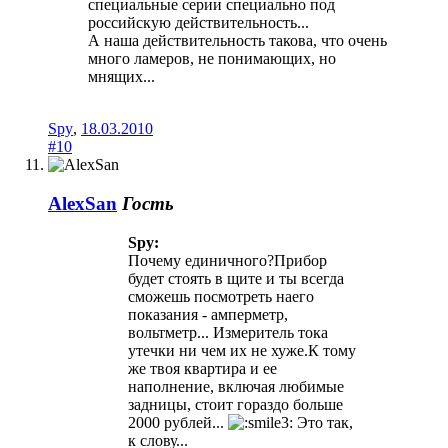
специальные серии специально под
российскую действительность...
А наша действительность такова, что очень
много ламеров, не понимающих, но
мнящих...
Spy
,
18.03.2010
#10
AlexSan
Гость
Spy:
Почему единичного?Прибор
будет стоять в щите и ты всегда
сможешь посмотреть наего
показания - амперметр,
вольтметр... Измеритель тока
утечки ни чем их не хуже.К тому
же твоя квартира и ее
наполнение, включая любимые
задницы, стоит гораздо больше
2000 рублей...
Это так,
к слову...