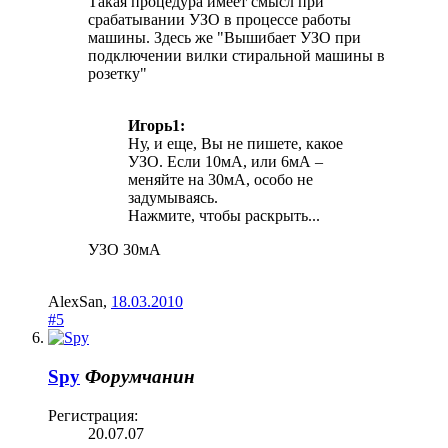
Такая процедура имеет смысл при
срабатывании УЗО в процессе работы
машины. Здесь же "Вышибает УЗО при
подключении вилки стиральной машины в
розетку"
Игорь1:
Ну, и еще, Вы не пишете, какое
УЗО. Если 10мА, или 6мА –
меняйте на 30мА, особо не
задумываясь.
Нажмите, чтобы раскрыть...
УЗО 30мА
AlexSan
,
18.03.2010
#5
Spy
Форумчанин
Регистрация:
20.07.07