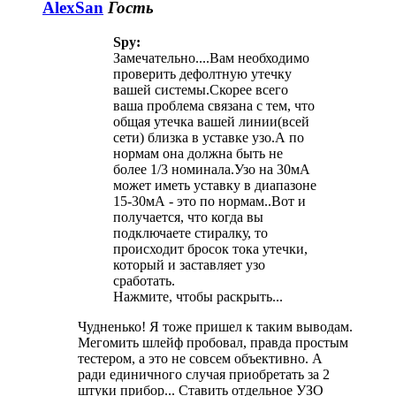
AlexSan
Гость
Spy:
Замечательно....Вам необходимо
проверить дефолтную утечку
вашей системы.Скорее всего
ваша проблема связана с тем, что
общая утечка вашей линии(всей
сети) близка в уставке узо.А по
нормам она должна быть не
более 1/3 номинала.Узо на 30мА
может иметь уставку в диапазоне
15-30мА - это по нормам..Вот и
получается, что когда вы
подключаете стиралку, то
происходит бросок тока утечки,
который и заставляет узо
сработать.
Нажмите, чтобы раскрыть...
Чудненько! Я тоже пришел к таким выводам.
Мегомить шлейф пробовал, правда простым
тестером, а это не совсем объективно. А
ради единичного случая приобретать за 2
штуки прибор... Ставить отдельное УЗО