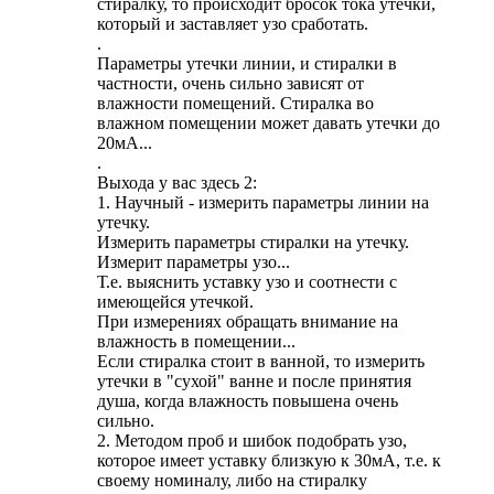
стиралку, то происходит бросок тока утечки,
который и заставляет узо сработать.
.
Параметры утечки линии, и стиралки в
частности, очень сильно зависят от
влажности помещений. Стиралка во
влажном помещении может давать утечки до
20мА...
.
Выхода у вас здесь 2:
1. Научный - измерить параметры линии на
утечку.
Измерить параметры стиралки на утечку.
Измерит параметры узо...
Т.е. выяснить уставку узо и соотнести с
имеющейся утечкой.
При измерениях обращать внимание на
влажность в помещении...
Если стиралка стоит в ванной, то измерить
утечки в "сухой" ванне и после принятия
душа, когда влажность повышена очень
сильно.
2. Методом проб и шибок подобрать узо,
которое имеет уставку близкую к 30мА, т.е. к
своему номиналу, либо на стиралку