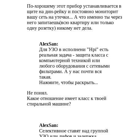
По-хорошему этот прибор устанавливается в
щите на дин-рейку и постоянно мониторит
вашу сеть на утечки... А что именно ты через
него запитаешь(всю квартиру или только
одну розетку) никому нет дела.
AlexSan:
Для УЗО в исполнени "Hpi" есть
реальная задача - защита класса с
компьютерной техникой или
любого оборудования с сетевыми
фильтрами. А у нас почти вся
такая.
Нажмите, чтобы раскрыть...
Не понял.
Какое отношение имеет класс к твоей
стиральной машине?
AlexSan:
Селективное ставят над группой
УЗО или дифов и задержка