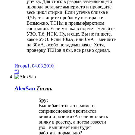
утечку. Для этого в разрыв заземляющего
провода вставьте амперметр и проведите
весь цикл стирки. Если утечка близка к
0,5Iуст – ищите проблему в стиралке.
Возможно, ТЭНы в предынфарктном
состоянии. Если утечка в норме – меняйте
УЗО. Т.б. ИЭК. Ну, и еще, Вы не пишете,
какое УЗО. Если 10мА, или 6мА – меняйте
на 30мА, особо не задумываясь. Хотя,
проверку ТЕНов я бы, все равно сделал.
Игорь1
,
04.03.2010
#3
AlexSan
Гость
Spy:
Вышибает только в момент
соприкосновения контактов
вилки и розетки?А если вставить
вилку в розетку, а потом взвести
узо - вышибает или будет
работать нормально?