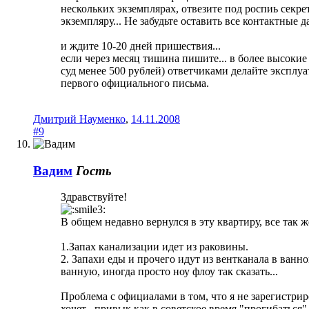
нескольких экземплярах, отвезите под роспиь секрет
экземпляру... Не забудьте оставить все контактные д
и ждите 10-20 дней пришествия...
если через месяц тишина пишите... в более высокие 
суд менее 500 рублей) ответчиками делайте эксплу
первого официального письма.
Дмитрий Науменко
,
14.11.2008
#9
Вадим
Гость
Здравствуйте!
В общем недавно вернулся в эту квартиру, все так 
1.Запах канализации идет из раковины.
2. Запахи еды и прочего идут из вентканала в ванно
ванную, иногда просто ноу флоу так сказать...
Проблема с официалами в том, что я не зарегистрир
хочет , привык как в советское время "прогибаться