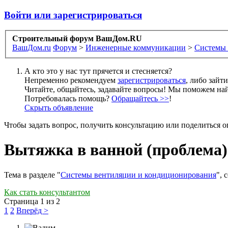
Войти или зарегистрироваться
Строительный форум ВашДом.RU
ВашДом.ru
Форум
>
Инженерные коммуникации
>
Системы 
А кто это у нас тут прячется и стесняется?
Непременно рекомендуем
зарегистрироваться
, либо зайт
Читайте, общайтесь, задавайте вопросы! Мы поможем най
Потребовалась помощь?
Обращайтесь >>
!
Скрыть объявление
Чтобы задать вопрос, получить консультацию или поделиться
Вытяжка в ванной (проблема)
Тема в разделе "
Системы вентиляции и кондиционирования
", 
Как стать консультантом
Страница 1 из 2
1
2
Вперёд >