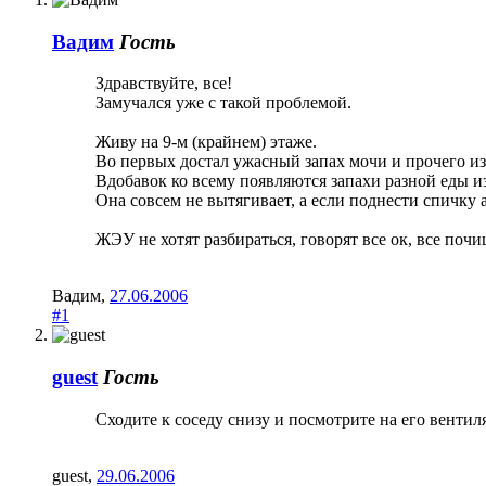
Вадим
Гость
Здравствуйте, все!
Замучался уже с такой проблемой.
Живу на 9-м (крайнем) этаже.
Во первых достал ужасный запах мочи и прочего из
Вдобавок ко всему появляются запахи разной еды и
Она совсем не вытягивает, а если поднести спичку а
ЖЭУ не хотят разбираться, говорят все ок, все почи
Вадим
,
27.06.2006
#1
guest
Гость
Сходите к соседу снизу и посмотрите на его вентил
guest
,
29.06.2006