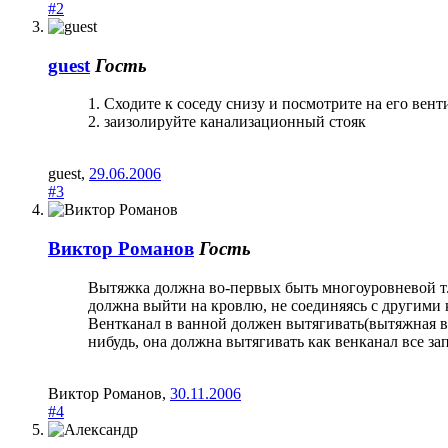
#2
guest
Гость
1. Сходите к соседу снизу и посмотрите на его вент
2. заизолируйте канализационный стояк
guest
,
29.06.2006
#3
Виктор Романов
Гость
Вытяжка должна во-первых быть многоуровневой т.е
должна выйти на кровлю, не соединяясь с другими 
Вентканал в ванной должен вытягивать(вытяжная ве
нибудь, она должна вытягивать как венканал все за
Виктор Романов
,
30.11.2006
#4