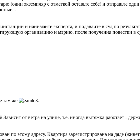
арю (один экземпляр с отметкой оставьте себе) и отправьте один
анные...
инстанции и нанимайте эксперта, и подавайте в суд по результата
атирующую организацию и мэрию, после получения повестки в суд
же там же
й.Зависит от ветра на улице, т.е. иногда вытяжка работает - дер
ован по этому адресу. Квартира зарегистрирована на дяде (живе
" перед теми, чья задача обслуживать насление. При замене лоп