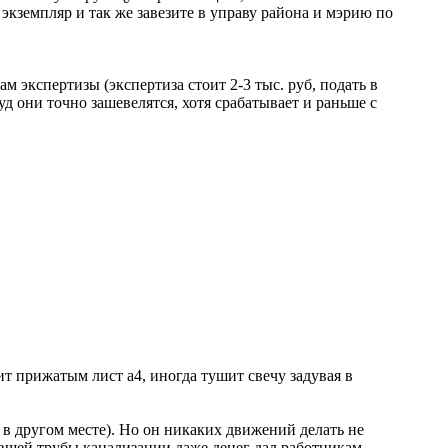
 экземпляр и так же завезите в управу района и мэрию по
м экспертизы (экспертиза стоит 2-3 тыс. руб, подать в
 они точно зашевелятся, хотя срабатывает и раньше с
жит прижатым лист а4, иногда тушит свечу задувая в
т в другом месте). Но он никаких движений делать не
нувшей трубы канализации даже денег дал работникам