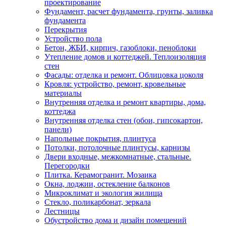
проектирование
Фундамент, расчет фундамента, грунты, заливка
фундамента
Перекрытия
Устройство пола
Бетон, ЖБИ, кирпич, газоблоки, пеноблоки
Утепление домов и коттеджей. Теплоизоляция
стен
Фасады: отделка и ремонт. Облицовка цоколя
Кровля: устройство, ремонт, кровельные
материалы
Внутренняя отделка и ремонт квартиры, дома,
коттеджа
Внутренняя отделка стен (обои, гипсокартон,
панели)
Напольные покрытия, плинтуса
Потолки, потолочные плинтусы, карнизы
Двери входные, межкомнатные, стальные.
Перегородки
Плитка. Керамогранит. Мозаика
Окна, лоджии, остекление балконов
Микроклимат и экология жилища
Стекло, поликарбонат, зеркала
Лестницы
Обустройство дома и дизайн помещений