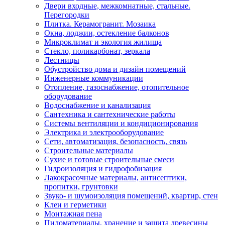
Двери входные, межкомнатные, стальные.
Перегородки
Плитка. Керамогранит. Мозаика
Окна, лоджии, остекление балконов
Микроклимат и экология жилища
Стекло, поликарбонат, зеркала
Лестницы
Обустройство дома и дизайн помещений
Инженерные коммуникации
Отопление, газоснабжение, отопительное
оборудование
Водоснабжение и канализация
Сантехника и сантехнические работы
Системы вентиляции и кондиционирования
Электрика и электрооборудование
Сети, автоматизация, безопасность, связь
Строительные материалы
Сухие и готовые строительные смеси
Гидроизоляция и гидрофобизация
Лакокрасочные материалы, антисептики,
пропитки, грунтовки
Звуко- и шумоизоляция помещений, квартир, стен
Клеи и герметики
Монтажная пена
Пиломатериалы, хранение и защита древесины