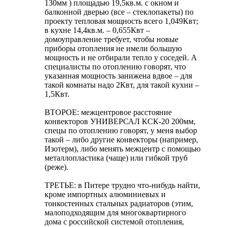
130мм ) площадью 19,5кв.м. с окном и
балконной дверью (все – стеклопакеты) по
проекту тепловая мощность всего 1,049Квт;
в кухне 14,4кв.м. – 0,655Квт –
домоуправление требует, чтобы новые
приборы отопления не имели большую
мощность и не отбирали тепло у соседей. А
специалисты по отоплению говорят, что
указанная мощность занижена вдвое – для
такой комнаты надо 2Квт, для такой кухни –
1,5Квт.
ВТОРОЕ: межцентровое расстояние
конвекторов УНИВЕРСАЛ КСК-20 200мм,
спецы по отоплению говорят, у меня выбор
такой – либо другие конвекторы (например,
Изотерм), либо менять межцентр с помощью
металлопластика (чаще) или гибкой труб
(реже).
ТРЕТЬЕ: в Питере трудно что-нибудь найти,
кроме импортных алюминиевых и
тонкостенных стальных радиаторов (этим,
малоподходящим для многоквартирного
дома с российской системой отопления,