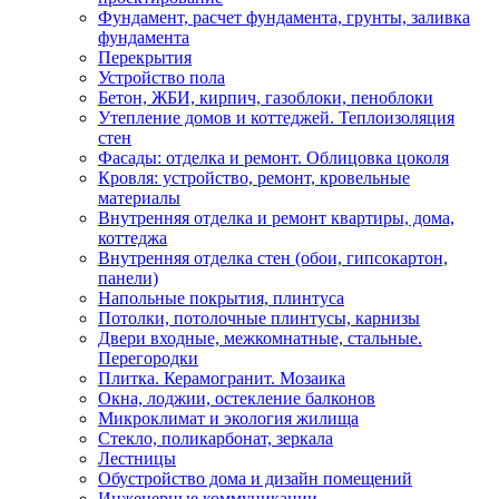
Фундамент, расчет фундамента, грунты, заливка
фундамента
Перекрытия
Устройство пола
Бетон, ЖБИ, кирпич, газоблоки, пеноблоки
Утепление домов и коттеджей. Теплоизоляция
стен
Фасады: отделка и ремонт. Облицовка цоколя
Кровля: устройство, ремонт, кровельные
материалы
Внутренняя отделка и ремонт квартиры, дома,
коттеджа
Внутренняя отделка стен (обои, гипсокартон,
панели)
Напольные покрытия, плинтуса
Потолки, потолочные плинтусы, карнизы
Двери входные, межкомнатные, стальные.
Перегородки
Плитка. Керамогранит. Мозаика
Окна, лоджии, остекление балконов
Микроклимат и экология жилища
Стекло, поликарбонат, зеркала
Лестницы
Обустройство дома и дизайн помещений
Инженерные коммуникации