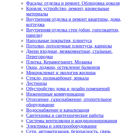
Фасады: отделка и ремонт. Облицовка цоколя
Кровля: устройство, ремонт, кровельные
материалы
Внутренняя отделка и ремонт квартиры, дома,
коттеджа
Внутренняя отделка стен (обои, гипсокартон,
панели)
Напольные покрытия, плинтуса
Потолки, потолочные плинтусы, карнизы
Двери входные, межкомнатные, стальные.
Перегородки
Плитка. Керамогранит. Мозаика
Окна, лоджии, остекление балконов
Микроклимат и экология жилища
Стекло, поликарбонат, зеркала
Лестницы
Обустройство дома и дизайн помещений
Инженерные коммуникации
Отопление, газоснабжение, отопительное
оборудование
Водоснабжение и канализация
Сантехника и сантехнические работы
Системы вентиляции и кондиционирования
Электрика и электрооборудование
Сети, автоматизация, безопасность, связь