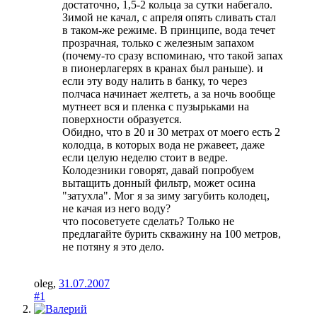
достаточно, 1,5-2 кольца за сутки набегало.
Зимой не качал, с апреля опять сливать стал
в таком-же режиме. В принципе, вода течет
прозрачная, только с железным запахом
(почему-то сразу вспоминаю, что такой запах
в пионерлагерях в кранах был раньше). и
если эту воду налить в банку, то через
полчаса начинает желтеть, а за ночь вообще
мутнеет вся и пленка с пузырьками на
поверхности образуется.
Обидно, что в 20 и 30 метрах от моего есть 2
колодца, в которых вода не ржавеет, даже
если целую неделю стоит в ведре.
Колодезники говорят, давай попробуем
вытащить донный фильтр, может осина
"затухла". Мог я за зиму загубить колодец,
не качая из него воду?
что посоветуете сделать? Только не
предлагайте бурить скважину на 100 метров,
не потяну я это дело.
oleg
,
31.07.2007
#1