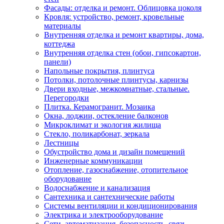
Фасады: отделка и ремонт. Облицовка цоколя
Кровля: устройство, ремонт, кровельные
материалы
Внутренняя отделка и ремонт квартиры, дома,
коттеджа
Внутренняя отделка стен (обои, гипсокартон,
панели)
Напольные покрытия, плинтуса
Потолки, потолочные плинтусы, карнизы
Двери входные, межкомнатные, стальные.
Перегородки
Плитка. Керамогранит. Мозаика
Окна, лоджии, остекление балконов
Микроклимат и экология жилища
Стекло, поликарбонат, зеркала
Лестницы
Обустройство дома и дизайн помещений
Инженерные коммуникации
Отопление, газоснабжение, отопительное
оборудование
Водоснабжение и канализация
Сантехника и сантехнические работы
Системы вентиляции и кондиционирования
Электрика и электрооборудование
Сети, автоматизация, безопасность, связь