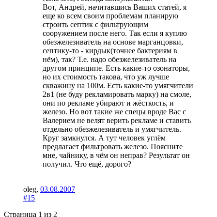
Вот, Андрей, начитавшись Ваших статей, я
еще ко всем своим проблемам планирую
строить септик с фильтрующим
сооружением после него. Так если я куплю
обезжелезиватель на основе марганцовки,
септику-то - кирдык(точнее бактериям в
нём), так? Т.е. надо обезжелезиватель на
другом принципе. Есть какие-то озонаторы,
но их стоимость такова, что уж лучше
скважину на 100м. Есть какие-то умягчители
2в1 (не буду рекламировать марку) на смоле,
они по рекламе убирают и жёсткость, и
железо. Но вот такие же спецы вроде Вас с
Валерием не велят верить рекламе и ставить
отдельно обезжелезиватель и умягчитель.
Круг замкнулся. А тут человек углём
предлагает фильтровать железо. Поясните
мне, чайнику, в чём он неправ? Результат он
получил. Что ещё, дорого?
oleg
,
03.08.2007
#15
Страница 1 из 2