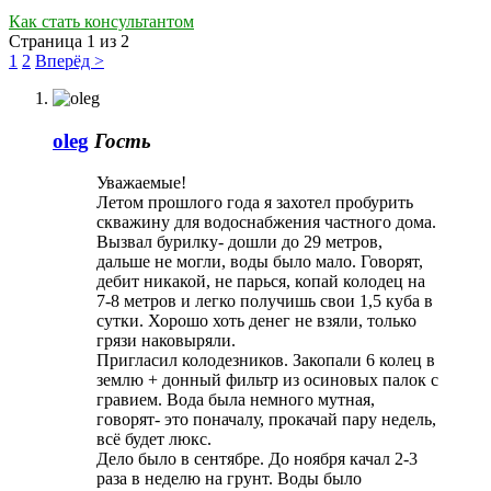
Как стать консультантом
Страница 1 из 2
1
2
Вперёд >
oleg
Гость
Уважаемые!
Летом прошлого года я захотел пробурить
скважину для водоснабжения частного дома.
Вызвал бурилку- дошли до 29 метров,
дальше не могли, воды было мало. Говорят,
дебит никакой, не парься, копай колодец на
7-8 метров и легко получишь свои 1,5 куба в
сутки. Хорошо хоть денег не взяли, только
грязи наковыряли.
Пригласил колодезников. Закопали 6 колец в
землю + донный фильтр из осиновых палок с
гравием. Вода была немного мутная,
говорят- это поначалу, прокачай пару недель,
всё будет люкс.
Дело было в сентябре. До ноября качал 2-3
раза в неделю на грунт. Воды было