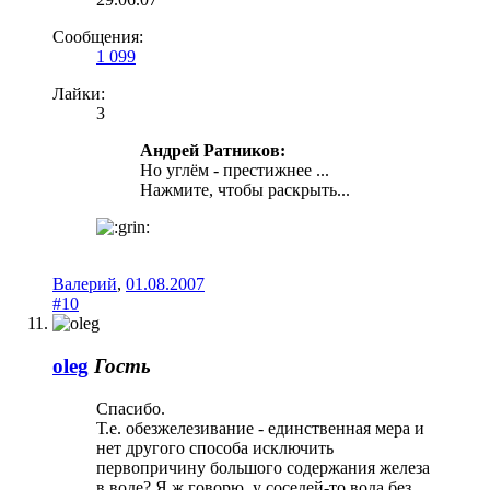
Сообщения:
1 099
Лайки:
3
Андрей Ратников:
Но углём - престижнее ...
Нажмите, чтобы раскрыть...
Валерий
,
01.08.2007
#10
oleg
Гость
Спасибо.
Т.е. обезжелезивание - единственная мера и
нет другого способа исключить
первопричину большого содержания железа
в воде? Я ж говорю, у соседей-то вода без