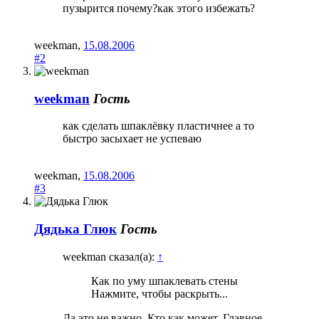
пузырится почему?как этого избежать?
weekman
,
15.08.2006
#2
weekman
Гость
как сделать шпаклёвку пластичнее а то
быстро засыхает не успеваю
weekman
,
15.08.2006
#3
Дядька Глюк
Гость
weekman сказал(а):
↑
Как по уму шпаклевать стены
Нажмите, чтобы раскрыть...
Да это не важно. Кто как может. Главное,