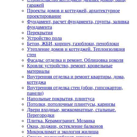
гаражей
Проекты домов и коттеджей, архитектурное
проектирование
Фундамент, расчет фундамента, грунты, заливка
фундамента
Перекрытия
Устройство пола
Бетон, ЖБИ, кирпич, газоблоки, пеноблоки
Утепление домов и коттеджей. Теплоизоляция
стен
Фасады: отделка и ремонт. Облицовка цоколя
Кровля: устройство, ремонт, кровельные
материалы
Внутренняя отделка и ремонт квартиры, дома,
коттеджа
Внутренняя отделка стен (обои, гипсокартон,
панели)
Напольные покрытия, плинтуса
Потолки, потолочные плинтусы, карнизы
Двери входные, межкомнатные, стальные.
Перегородки
Плитка. Керамогранит. Мозаика
Окна, лоджии, остекление балконов
Микроклимат и экология жилища