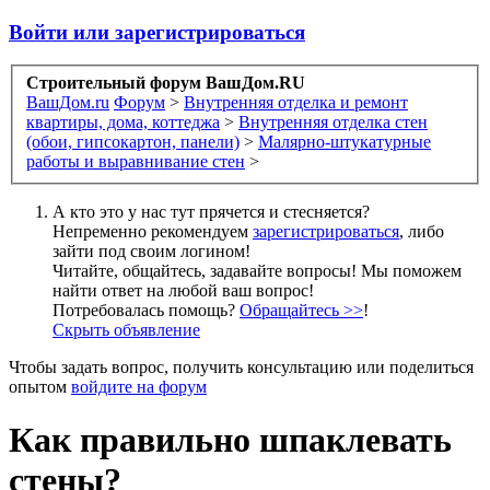
Войти или зарегистрироваться
Строительный форум ВашДом.RU
ВашДом.ru
Форум
>
Внутренняя отделка и ремонт
квартиры, дома, коттеджа
>
Внутренняя отделка стен
(обои, гипсокартон, панели)
>
Малярно-штукатурные
работы и выравнивание стен
>
А кто это у нас тут прячется и стесняется?
Непременно рекомендуем
зарегистрироваться
, либо
зайти под своим логином!
Читайте, общайтесь, задавайте вопросы! Мы поможем
найти ответ на любой ваш вопрос!
Потребовалась помощь?
Обращайтесь >>
!
Скрыть объявление
Чтобы задать вопрос, получить консультацию или поделиться
опытом
войдите на форум
Как правильно шпаклевать
стены?