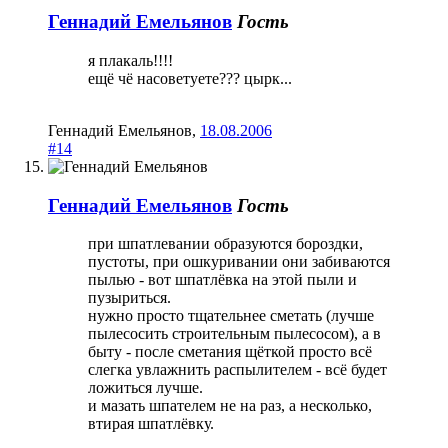
Геннaдий Емeльянов
Гость
я плакаль!!!!
ещё чё насоветуете??? цырк...
Геннaдий Емeльянов
,
18.08.2006
#14
Геннaдий Емeльянов
Гость
при шпатлевании образуются бороздки,
пустоты, при ошкуривании они забиваются
пылью - вот шпатлёвка на этой пыли и
пузыриться.
нужно просто тщательнее сметать (лучше
пылесосить строительным пылесосом), а в
быту - после сметания щёткой просто всё
слегка увлажнить распылителем - всё будет
ложиться лучше.
и мазать шпателем не на раз, а несколько,
втирая шпатлёвку.