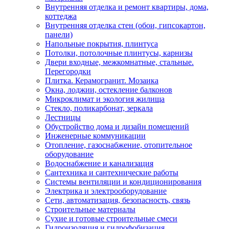
Внутренняя отделка и ремонт квартиры, дома,
коттеджа
Внутренняя отделка стен (обои, гипсокартон,
панели)
Напольные покрытия, плинтуса
Потолки, потолочные плинтусы, карнизы
Двери входные, межкомнатные, стальные.
Перегородки
Плитка. Керамогранит. Мозаика
Окна, лоджии, остекление балконов
Микроклимат и экология жилища
Стекло, поликарбонат, зеркала
Лестницы
Обустройство дома и дизайн помещений
Инженерные коммуникации
Отопление, газоснабжение, отопительное
оборудование
Водоснабжение и канализация
Сантехника и сантехнические работы
Системы вентиляции и кондиционирования
Электрика и электрооборудование
Сети, автоматизация, безопасность, связь
Строительные материалы
Сухие и готовые строительные смеси
Гидроизоляция и гидрофобизация