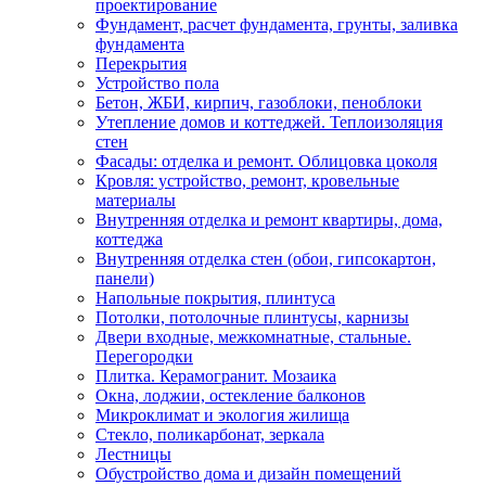
проектирование
Фундамент, расчет фундамента, грунты, заливка
фундамента
Перекрытия
Устройство пола
Бетон, ЖБИ, кирпич, газоблоки, пеноблоки
Утепление домов и коттеджей. Теплоизоляция
стен
Фасады: отделка и ремонт. Облицовка цоколя
Кровля: устройство, ремонт, кровельные
материалы
Внутренняя отделка и ремонт квартиры, дома,
коттеджа
Внутренняя отделка стен (обои, гипсокартон,
панели)
Напольные покрытия, плинтуса
Потолки, потолочные плинтусы, карнизы
Двери входные, межкомнатные, стальные.
Перегородки
Плитка. Керамогранит. Мозаика
Окна, лоджии, остекление балконов
Микроклимат и экология жилища
Стекло, поликарбонат, зеркала
Лестницы
Обустройство дома и дизайн помещений