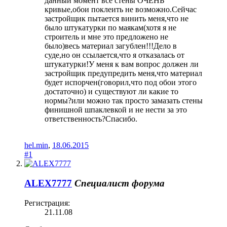
данный момент все стены ОЧЕНЬ
кривые,обои поклеить не возможно.Сейчас
застройщик пытается винить меня,что не
было штукатурки по маякам(хотя я не
строитель и мне это предложено не
было)весь материал загублен!!!Дело в
суде,но он ссылается,что я отказалась от
штукатурки!У меня к вам вопрос должен ли
застройщик предупредить меня,что материал
будет испорчен(говорил,что под обои этого
достаточно) и существуют ли какие то
нормы?или можно так просто замазать стены
финишной шпаклевкой и не нести за это
ответственность?Спасибо.
hel.min
,
18.06.2015
#1
ALEX7777
Специалист форума
Регистрация:
21.11.08