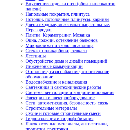
Внутренняя отделка стен (обои, гипсокартон,
панели)
Напольные покрытия, плинтуса
Потолки, потолочные плинтусы, карнизы
Двери входные, межкомнатные, стальные.
Перегородки
Плитка. Керамогранит. Мозаика
Окна, лоджии, остекление балконов
Микроклимат и экология жилища
Стекло, поликарбонат, зеркала
Лестницы
Обустройство дома и дизайн помещений
Инженерные коммуникации
Отопление, газоснабжение, отопительное
оборудование
Водоснабжение и канализация
Сантехника и сантехнические работы
Системы вентиляции и кондиционирования
Электрика и электрооборудование
Сети, автоматизация, безопасность, связь
Строительные материалы
Сухие и готовые строительные смеси
Гидроизоляция и гидрофобизация
Лакокрасочные материалы, антисептики,
пропитки, грунтовки