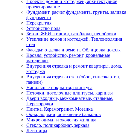
Проекты домов и коттеджей, архитектурное
проектирование
Фундамент, расчет фундамента, грунты, заливка
фундамента
Перекрытия
Устройство пола
Бетон, ЖБИ, кирпич, газоблоки, пеноблоки
Утепление домов и коттеджей. Теплоизоляция
стен
Фасады: отделка и ремонт. Облицовка цоколя
Кровля: устройство, ремонт, кровельные
материалы
Внутренняя отделка и ремонт квартиры, дома,
коттеджа
Внутренняя отделка стен (обои, гипсокартон,
панели)
Напольные покрытия, плинтуса
Потолки, потолочные плинтусы, карнизы
Двери входные, межкомнатные, стальные.
Перегородки
Плитка. Керамогранит. Мозаика
Окна, лоджии, остекление балконов
Микроклимат и экология жилища
Стекло, поликарбонат, зеркала
Лестницы