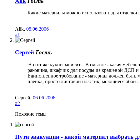
Alik
Гость
Какие материалы можно использовать для отделки с
Alik
,
05.06.2006
#1
Сергей
Гость
Это от же кухни зависит... В смысле - какая мебел
раковина, шкафчик для посуды из крашеной ДСП и п
Единственное требование - материал должен быть м
пленка, просто листовой пластик, моющиеся обои .... 
Сергей
,
06.06.2006
#2
Похожие темы
Пути эвакуации - какой материал выбрать дл