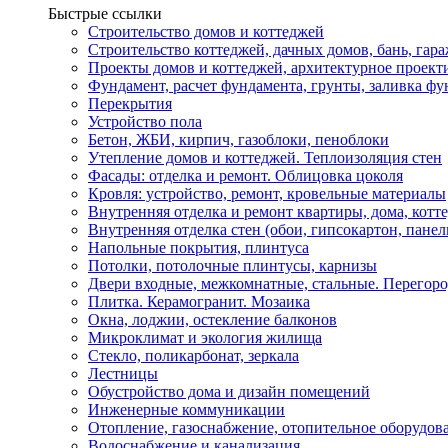
Быстрые ссылки
Строительство домов и коттеджей
Строительство коттеджей, дачных домов, бань, гар
Проекты домов и коттеджей, архитектурное проект
Фундамент, расчет фундамента, грунты, заливка фу
Перекрытия
Устройство пола
Бетон, ЖБИ, кирпич, газоблоки, пеноблоки
Утепление домов и коттеджей. Теплоизоляция стен
Фасады: отделка и ремонт. Облицовка цоколя
Кровля: устройство, ремонт, кровельные материалы
Внутренняя отделка и ремонт квартиры, дома, котт
Внутренняя отделка стен (обои, гипсокартон, панел
Напольные покрытия, плинтуса
Потолки, потолочные плинтусы, карнизы
Двери входные, межкомнатные, стальные. Перегор
Плитка. Керамогранит. Мозаика
Окна, лоджии, остекление балконов
Микроклимат и экология жилища
Стекло, поликарбонат, зеркала
Лестницы
Обустройство дома и дизайн помещений
Инженерные коммуникации
Отопление, газоснабжение, отопительное оборудов
Водоснабжение и канализация