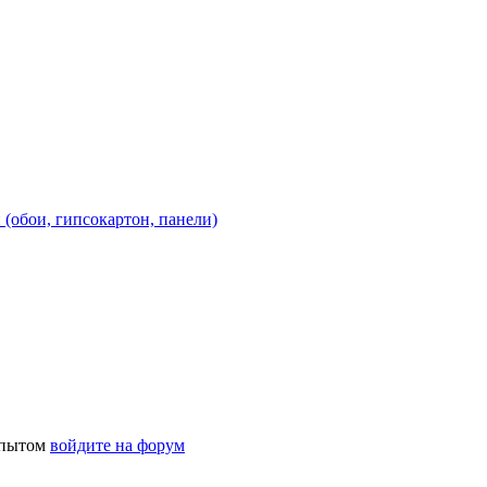
 (обои, гипсокартон, панели)
 опытом
войдите на форум