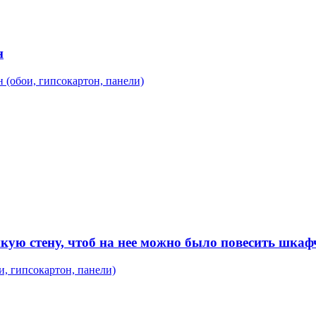
н
 (обои, гипсокартон, панели)
пкую стену, чтоб на нее можно было повесить шка
и, гипсокартон, панели)