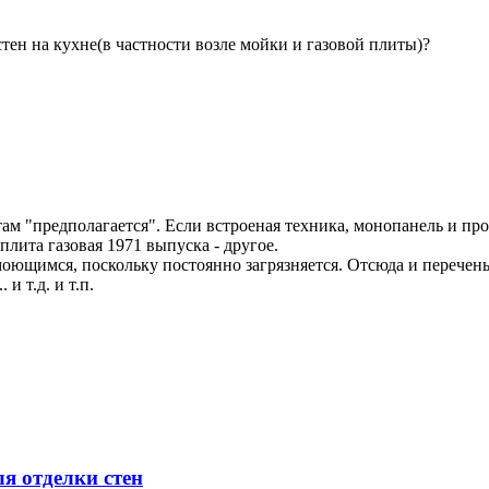
тен на кухне(в частности возле мойки и газовой плиты)?
ь там "предполагается". Если встроеная техника, монопанель и п
лита газовая 1971 выпуска - другое.
оющимся, поскольку постоянно загрязняется. Отсюда и перечень
и т.д. и т.п.
я отделки стен