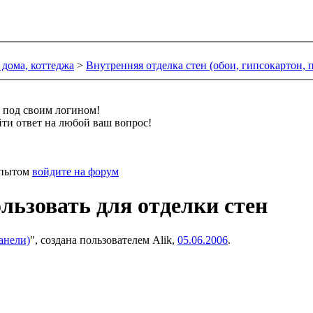
 дома, коттеджа
>
Внутренняя отделка стен (обои, гипсокартон, 
и под своим логином!
ти ответ на любой ваш вопрос!
 опытом
войдите на форум
льзовать для отделки стен
анели)
", создана пользователем
Alik
,
05.06.2006
.