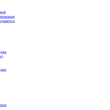
ажей
ирование
ндамента
еджа
и)
одки
ание