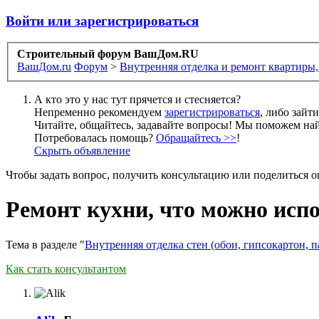
Войти или зарегистрироваться
Строительный форум ВашДом.RU
ВашДом.ru
Форум
>
Внутренняя отделка и ремонт квартиры,
А кто это у нас тут прячется и стесняется?
Непременно рекомендуем
зарегистрироваться
, либо зайт
Читайте, общайтесь, задавайте вопросы! Мы поможем най
Потребовалась помощь?
Обращайтесь >>
!
Скрыть объявление
Чтобы задать вопрос, получить консультацию или поделиться
Ремонт кухни, что можно испо
Тема в разделе "
Внутренняя отделка стен (обои, гипсокартон, п
Как стать консультантом