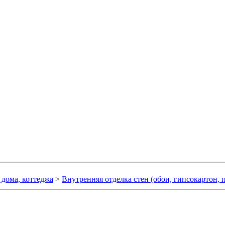
 дома, коттеджа
>
Внутренняя отделка стен (обои, гипсокартон, 