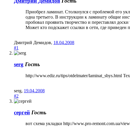
Дмитрий Демидов
Гость
Приобрел ламинат. Столкнулся с проблемой его уклад
одна третьего. В инструкции к ламинату общие инс
пробовал проявить творчество и переставлял доски т
Может кто подскажет ссылки в сети, где приведен
Дмитрий Демидов
,
18.04.2008
#1
serg
Гость
http://www.ediz.ru/tips/otdelmater/laminat_sbys.html
serg
,
19.04.2008
#2
сергей
Гость
вот схема укладки http://www.pro-remont.com.ua/view.a