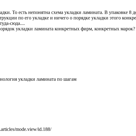
ки. То есть непонятна схема укладки ламината. В упаковке 8 дос
трукции по его укладке и ничего о порядке укладки этого конкр
уда-сюда....
 порядок укладки ламината конкретных фирм, конкретных марок?
 Технология укладки ламината по шагам
rticles/mode.view/id.188/