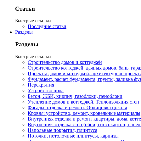
Статьи
Быстрые ссылки
Последние статьи
Разделы
Разделы
Быстрые ссылки
Строительство домов и коттеджей
Строительство коттеджей, дачных домов, бань, гар
Проекты домов и коттеджей, архитектурное проект
Фундамент, расчет фундамента, грунты, заливка фу
Перекрытия
Устройство пола
Бетон, ЖБИ, кирпич, газоблоки, пеноблоки
Утепление домов и коттеджей. Теплоизоляция стен
Фасады: отделка и ремонт. Облицовка цоколя
Кровля: устройство, ремонт, кровельные материалы
Внутренняя отделка и ремонт квартиры, дома, котт
Внутренняя отделка стен (обои, гипсокартон, панел
Напольные покрытия, плинтуса
Потолки, потолочные плинтусы, карнизы