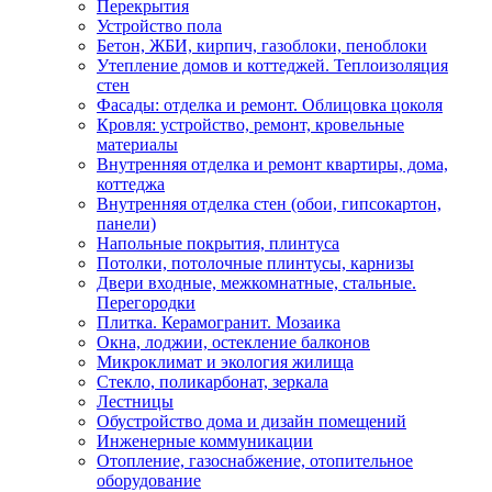
Перекрытия
Устройство пола
Бетон, ЖБИ, кирпич, газоблоки, пеноблоки
Утепление домов и коттеджей. Теплоизоляция
стен
Фасады: отделка и ремонт. Облицовка цоколя
Кровля: устройство, ремонт, кровельные
материалы
Внутренняя отделка и ремонт квартиры, дома,
коттеджа
Внутренняя отделка стен (обои, гипсокартон,
панели)
Напольные покрытия, плинтуса
Потолки, потолочные плинтусы, карнизы
Двери входные, межкомнатные, стальные.
Перегородки
Плитка. Керамогранит. Мозаика
Окна, лоджии, остекление балконов
Микроклимат и экология жилища
Стекло, поликарбонат, зеркала
Лестницы
Обустройство дома и дизайн помещений
Инженерные коммуникации
Отопление, газоснабжение, отопительное
оборудование