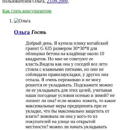
пользователем
Ольга
,
23.09.2009
.
Как стать консультантом
Ольга
Гость
Добрый день. Я купила плику китайский
гранит G 635 размером 30*30*8 для
облицоки бетона на кладбище около 10
квадратов. Но мне не советуют ее
класть.Видела как она у соседей все лето
стояла с влажными пятнами, но они не
соблюдали правилаукладки, у других она
отпала. Я очень переживаю и не могу
решится ее укладывать. Подскажите можно
ли ее укладывать для этих целей, учитывая
наши погодные условия осенью и зимой? не
лопнит ли она? если можно ложить, то какие
максимальные меры предпринять при ее
укладке, что бы максимально защитить от
влаги? зимовала ли она у кого-то из
покупателей на улице на открытой
местности? можно ли начать укладывать